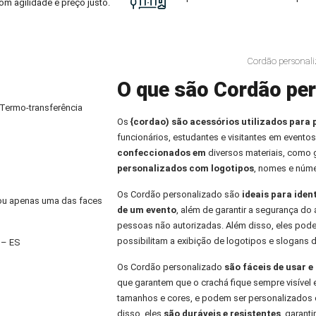
om agilidade e preço justo.
Cordão personali
O que são Cordão per
 Termo-transferência
Os
{cordao) são acessórios utilizados para 
funcionários, estudantes e visitantes em eventos
confeccionados em
diversos materiais, como
personalizados com logotipos
, nomes e núme
Os Cordão personalizado são
ideais para iden
) ou apenas uma das faces
de um evento
, além de garantir a segurança do 
pessoas não autorizadas. Além disso, eles pod
possibilitam a exibição de logotipos e slogans 
 – ES
Os Cordão personalizado
são fáceis de usar 
que garantem que o crachá fique sempre visível 
tamanhos e cores, e podem ser personalizados 
disso, eles
são duráveis e resistentes
, garant