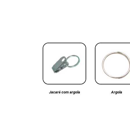
Argola
Jacaré com argola