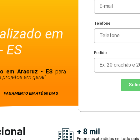
Telefone
alizado em
- ES
Pedido
do em Aracruz - ES
para
 projetos em geral!
Soli
PAGAMENTO EM ATÉ 60 DIAS
ional
+ 8 mil
Empresas atendidas em todo país.