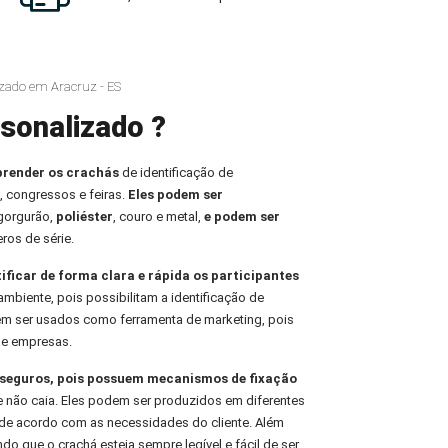
zado em Aracruz - ES
sonalizado ?
prender os crachás
de identificação de
, congressos e feiras.
Eles podem ser
 gorgurão,
poliéster
, couro e metal,
e podem ser
ros de série.
tificar de forma clara e rápida os participantes
ambiente, pois possibilitam a identificação de
em ser usados como ferramenta de marketing, pois
de empresas.
e seguros, pois possuem mecanismos de fixação
e não caia. Eles podem ser produzidos em diferentes
de acordo com as necessidades do cliente. Além
indo que o crachá esteja sempre legível e fácil de ser