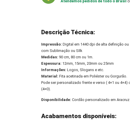
Atendemos pedidos de todo o Brasil
c
Descrição Técnica:
Impressão:
Digital em 1440 dpi de alta definição ou
com Sublimação ou SIlk
Medidas:
90 cm, 80 cm ou 1m.
Espessura:
12mm, 15mm, 20mm ou 25mm
Informações:
Logos, Slogans e etc.
Material:
Fita acetinada em Poliéster ou Gorgurão.
Pode ser personalizado frente e verso ( 4×1 ou 4×4
(4×0).
Disponibilidade:
Cordão personalizado em Aracruz
Acabamentos disponíveis: