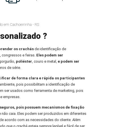
do em Cachoeirinha - RS
sonalizado ?
prender os crachás
de identificação de
, congressos e feiras.
Eles podem ser
 gorgurão,
poliéster
, couro e metal,
e podem ser
ros de série.
tificar de forma clara e rápida os participantes
ambiente, pois possibilitam a identificação de
em ser usados como ferramenta de marketing, pois
de empresas.
e seguros, pois possuem mecanismos de fixação
e não caia. Eles podem ser produzidos em diferentes
de acordo com as necessidades do cliente. Além
indo que o crachá esteja sempre legível e fácil de ser