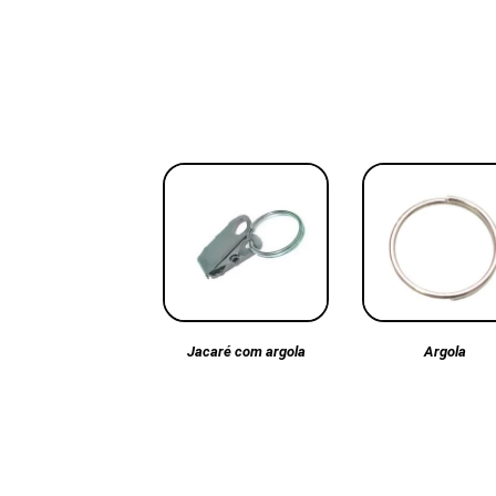
Argola
Jacaré com argola