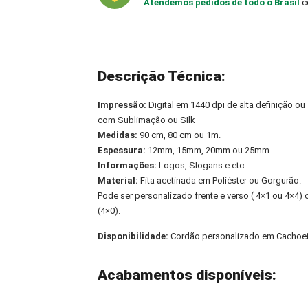
Atendemos pedidos de todo o Brasil
c
Descrição Técnica:
Impressão:
Digital em 1440 dpi de alta definição ou
com Sublimação ou SIlk
Medidas:
90 cm, 80 cm ou 1m.
Espessura:
12mm, 15mm, 20mm ou 25mm
Informações:
Logos, Slogans e etc.
Material:
Fita acetinada em Poliéster ou Gorgurão.
Pode ser personalizado frente e verso ( 4×1 ou 4×4
(4×0).
Disponibilidade:
Cordão personalizado em Cachoei
Acabamentos disponíveis: