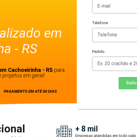
Telefone
alizado em
ha - RS
Pedido
em Cachoeirinha - RS
para
 projetos em geral!
Soli
PAGAMENTO EM ATÉ 60 DIAS
ional
+ 8 mil
Empresas atendidas em todo país.