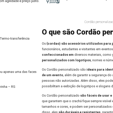
om agilidade e preço justo.
Cordão personaliza
O que são Cordão per
 Termo-transferência
Os
{cordao) são acessórios utilizados para 
funcionários, estudantes e visitantes em eventos
confeccionados em
diversos materiais, como
personalizados com logotipos
, nomes e núme
Os Cordão personalizado são
ideais para iden
) ou apenas uma das faces
de um evento
, além de garantir a segurança do 
pessoas não autorizadas. Além disso, eles pod
possibilitam a exibição de logotipos e slogans 
rinha – RS
Os Cordão personalizado
são fáceis de usar 
que garantem que o crachá fique sempre visível 
tamanhos e cores, e podem ser personalizados 
disso, eles
são duráveis e resistentes
, garant