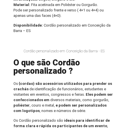
Material:
Fita acetinada em Poliéster ou Gorgurão.
Pode ser personalizado frente e verso ( 4×1 ou 4×4) ou
apenas uma das faces (4×0).
Disponibilidade:
Cordão personalizado em Conceição da
Barra – ES
Cordão personalizado em Conceição da Barra - ES
O que são Cordão
personalizado ?
Os
{cordao) são acessórios utilizados para prender os
crachás
de identificação de funcionários, estudantes e
visitantes em eventos, congressos e feiras.
Eles podem ser
confeccionados em
diversos materiais, como gorgurão,
poliéster
, couro e metal,
e podem ser personalizados
com logotipos
, nomes e números de série.
Os Cordão personalizado são
ideais para identificar de
forma clara e rápida os participantes de um evento
,