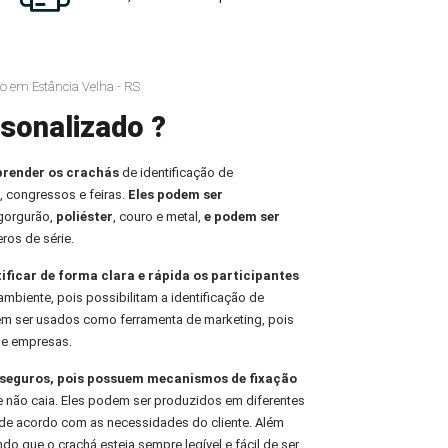
o em Estância Velha - RS
sonalizado ?
prender os crachás
de identificação de
, congressos e feiras.
Eles podem ser
 gorgurão,
poliéster
, couro e metal,
e podem ser
ros de série.
tificar de forma clara e rápida os participantes
ambiente, pois possibilitam a identificação de
em ser usados como ferramenta de marketing, pois
de empresas.
e seguros, pois possuem mecanismos de fixação
e não caia. Eles podem ser produzidos em diferentes
de acordo com as necessidades do cliente. Além
indo que o crachá esteja sempre legível e fácil de ser