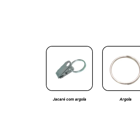
Argola
Jacaré com argola