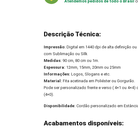
Atendemos pedidos de todo o Brasil
c
Descrição Técnica:
Impressão:
Digital em 1440 dpi de alta definição ou
com Sublimação ou SIlk
Medidas:
90 cm, 80 cm ou 1m.
Espessura:
12mm, 15mm, 20mm ou 25mm
Informações:
Logos, Slogans e etc.
Material:
Fita acetinada em Poliéster ou Gorgurão.
Pode ser personalizado frente e verso ( 4×1 ou 4×4
(4×0).
Disponibilidade:
Cordão personalizado em Estânci
Acabamentos disponíveis: