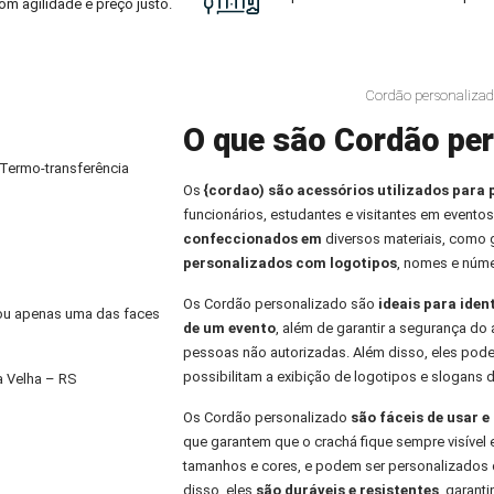
om agilidade e preço justo.
Cordão personalizad
O que são Cordão per
 Termo-transferência
Os
{cordao) são acessórios utilizados para 
funcionários, estudantes e visitantes em eventos
confeccionados em
diversos materiais, como
personalizados com logotipos
, nomes e núme
Os Cordão personalizado são
ideais para iden
) ou apenas uma das faces
de um evento
, além de garantir a segurança do 
pessoas não autorizadas. Além disso, eles pod
possibilitam a exibição de logotipos e slogans 
a Velha – RS
Os Cordão personalizado
são fáceis de usar 
que garantem que o crachá fique sempre visível 
tamanhos e cores, e podem ser personalizados 
disso, eles
são duráveis e resistentes
, garant