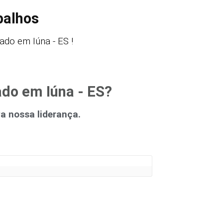
balhos
do em Iúna - ES !
ado em Iúna - ES?
 nossa liderança.