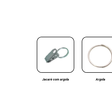
Argola
Jacaré com argola