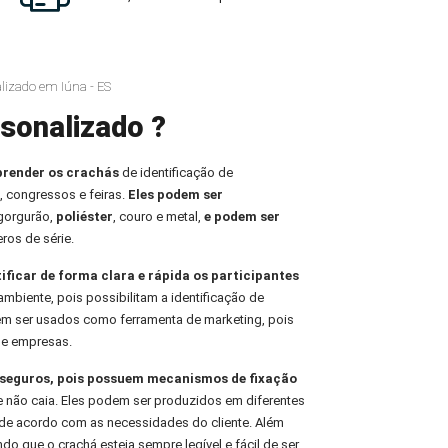
lizado em Iúna - ES
sonalizado ?
prender os crachás
de identificação de
, congressos e feiras.
Eles podem ser
 gorgurão,
poliéster
, couro e metal,
e podem ser
ros de série.
tificar de forma clara e rápida os participantes
ambiente, pois possibilitam a identificação de
em ser usados como ferramenta de marketing, pois
de empresas.
e seguros, pois possuem mecanismos de fixação
e não caia. Eles podem ser produzidos em diferentes
de acordo com as necessidades do cliente. Além
indo que o crachá esteja sempre legível e fácil de ser