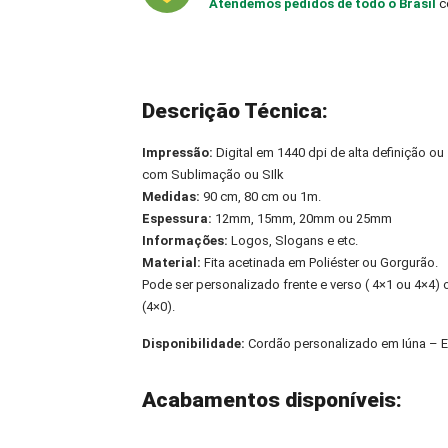
Atendemos pedidos de todo o Brasil
c
Descrição Técnica:
Impressão:
Digital em 1440 dpi de alta definição ou
com Sublimação ou SIlk
Medidas:
90 cm, 80 cm ou 1m.
Espessura:
12mm, 15mm, 20mm ou 25mm
Informações:
Logos, Slogans e etc.
Material:
Fita acetinada em Poliéster ou Gorgurão.
Pode ser personalizado frente e verso ( 4×1 ou 4×4
(4×0).
Disponibilidade:
Cordão personalizado em Iúna – 
Acabamentos disponíveis: