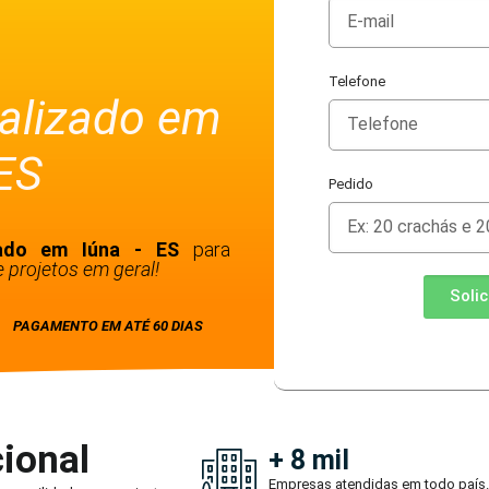
Telefone
alizado em
 ES
Pedido
zado em Iúna - ES
para
 projetos em geral!
Soli
PAGAMENTO EM ATÉ 60 DIAS
ional
+ 8 mil
Empresas atendidas em todo país.