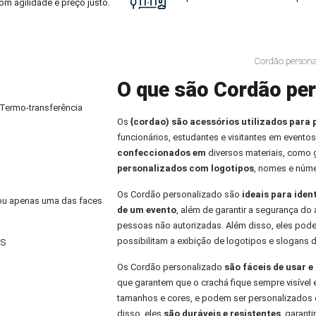
om agilidade e preço justo.
Cordão persona
O que são Cordão per
 Termo-transferência
Os
{cordao) são acessórios utilizados para 
funcionários, estudantes e visitantes em eventos
confeccionados em
diversos materiais, como
personalizados com logotipos
, nomes e núme
Os Cordão personalizado são
ideais para iden
) ou apenas uma das faces
de um evento
, além de garantir a segurança do 
pessoas não autorizadas. Além disso, eles pod
possibilitam a exibição de logotipos e slogans 
ES
Os Cordão personalizado
são fáceis de usar 
que garantem que o crachá fique sempre visível 
tamanhos e cores, e podem ser personalizados 
disso, eles
são duráveis e resistentes
, garant