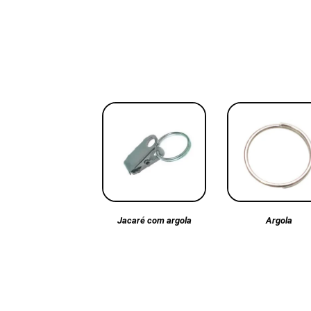
Argola
Jacaré com argola