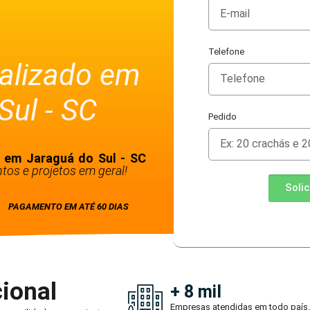
Telefone
alizado em
Sul - SC
Pedido
 em Jaraguá do Sul - SC
tos e projetos em geral!
Soli
PAGAMENTO EM ATÉ 60 DIAS
ional
+ 8 mil
Empresas atendidas em todo país.