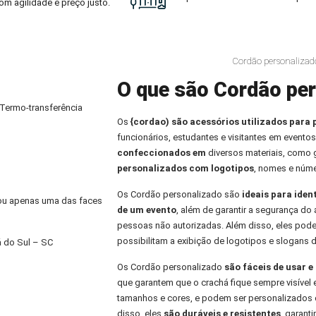
om agilidade e preço justo.
Cordão personalizad
O que são Cordão per
 Termo-transferência
Os
{cordao) são acessórios utilizados para 
funcionários, estudantes e visitantes em eventos
confeccionados em
diversos materiais, como
personalizados com logotipos
, nomes e núme
Os Cordão personalizado são
ideais para iden
) ou apenas uma das faces
de um evento
, além de garantir a segurança do 
pessoas não autorizadas. Além disso, eles pod
possibilitam a exibição de logotipos e slogans 
 do Sul – SC
Os Cordão personalizado
são fáceis de usar 
que garantem que o crachá fique sempre visível 
tamanhos e cores, e podem ser personalizados 
disso, eles
são duráveis e resistentes
, garant