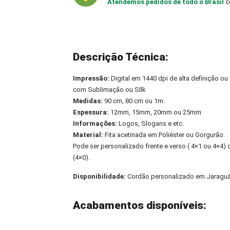
Atendemos pedidos de todo o Brasil
c
Descrição Técnica:
Impressão:
Digital em 1440 dpi de alta definição ou
com Sublimação ou SIlk
Medidas:
90 cm, 80 cm ou 1m.
Espessura:
12mm, 15mm, 20mm ou 25mm
Informações:
Logos, Slogans e etc.
Material:
Fita acetinada em Poliéster ou Gorgurão.
Pode ser personalizado frente e verso ( 4×1 ou 4×4
(4×0).
Disponibilidade:
Cordão personalizado em Jaraguá
Acabamentos disponíveis: