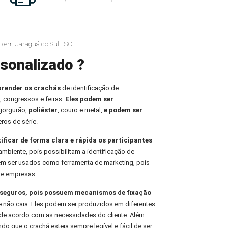
o em Jaraguá do Sul - SC
sonalizado ?
prender os crachás
de identificação de
, congressos e feiras.
Eles podem ser
 gorgurão,
poliéster
, couro e metal,
e podem ser
ros de série.
tificar de forma clara e rápida os participantes
ambiente, pois possibilitam a identificação de
em ser usados como ferramenta de marketing, pois
de empresas.
e seguros, pois possuem mecanismos de fixação
e não caia. Eles podem ser produzidos em diferentes
de acordo com as necessidades do cliente. Além
indo que o crachá esteja sempre legível e fácil de ser