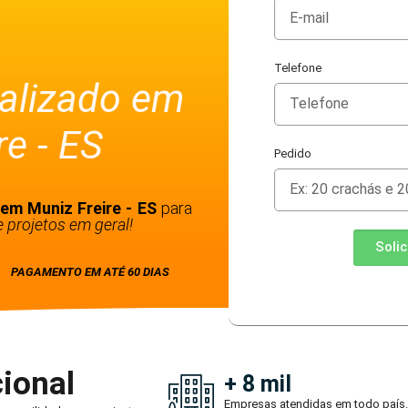
Telefone
alizado em
re - ES
Pedido
em Muniz Freire - ES
para
 projetos em geral!
Soli
PAGAMENTO EM ATÉ 60 DIAS
ional
+ 8 mil
Empresas atendidas em todo país.