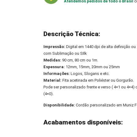
Atendemos pedidos de todo o Brasil
c
Descrição Técnica:
Impressão:
Digital em 1440 dpi de alta definição ou
com Sublimação ou SIlk
Medidas:
90 cm, 80 cm ou 1m.
Espessura:
12mm, 15mm, 20mm ou 25mm
Informações:
Logos, Slogans e etc.
Material:
Fita acetinada em Poliéster ou Gorgurão.
Pode ser personalizado frente e verso ( 4×1 ou 4×4
(4×0).
Disponibilidade:
Cordão personalizado em Muniz Fr
Acabamentos disponíveis: