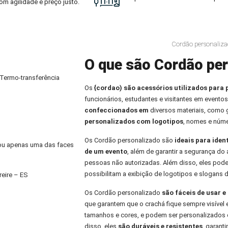
om agilidade e preço justo.
Cordão personaliza
O que são Cordão per
 Termo-transferência
Os
{cordao) são acessórios utilizados para 
funcionários, estudantes e visitantes em eventos
confeccionados em
diversos materiais, como
personalizados com logotipos
, nomes e núme
Os Cordão personalizado são
ideais para iden
) ou apenas uma das faces
de um evento
, além de garantir a segurança do 
pessoas não autorizadas. Além disso, eles pod
possibilitam a exibição de logotipos e slogans 
eire – ES
Os Cordão personalizado
são fáceis de usar 
que garantem que o crachá fique sempre visível 
tamanhos e cores, e podem ser personalizados 
disso, eles
são duráveis e resistentes
, garant