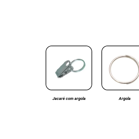
Argola
Jacaré com argola