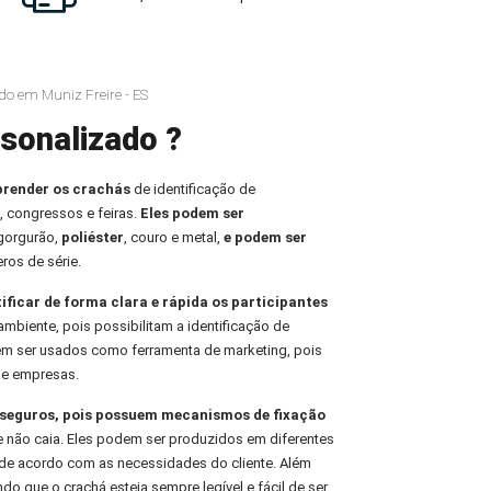
do em Muniz Freire - ES
sonalizado ?
prender os crachás
de identificação de
, congressos e feiras.
Eles podem ser
 gorgurão,
poliéster
, couro e metal,
e podem ser
ros de série.
tificar de forma clara e rápida os participantes
ambiente, pois possibilitam a identificação de
em ser usados como ferramenta de marketing, pois
de empresas.
e seguros, pois possuem mecanismos de fixação
e não caia. Eles podem ser produzidos em diferentes
de acordo com as necessidades do cliente. Além
indo que o crachá esteja sempre legível e fácil de ser