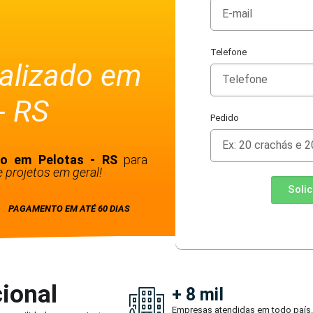
Telefone
alizado em
- RS
Pedido
do em Pelotas - RS
para
 projetos em geral!
Soli
PAGAMENTO EM ATÉ 60 DIAS
ional
+ 8 mil
Empresas atendidas em todo país.