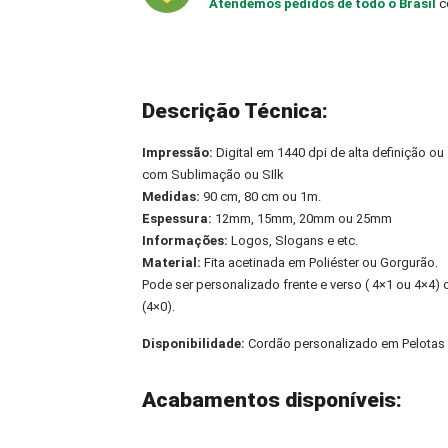
Atendemos pedidos de todo o Brasil
c
Descrição Técnica:
Impressão:
Digital em 1440 dpi de alta definição ou
com Sublimação ou SIlk
Medidas:
90 cm, 80 cm ou 1m.
Espessura:
12mm, 15mm, 20mm ou 25mm
Informações:
Logos, Slogans e etc.
Material:
Fita acetinada em Poliéster ou Gorgurão.
Pode ser personalizado frente e verso ( 4×1 ou 4×4
(4×0).
Disponibilidade:
Cordão personalizado em Pelotas
Acabamentos disponíveis: