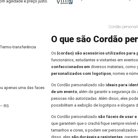
om agilidade e preço justo.
Cordão personali
O que são Cordão per
 Termo-transferência
Os
{cordao) são acessórios utilizados para 
funcionários, estudantes e visitantes em eventos
confeccionados em
diversos materiais, como
personalizados com logotipos
, nomes e núme
Os Cordão personalizado são
ideais para iden
) ou apenas uma das faces
de um evento
, além de garantir a segurança do 
pessoas não autorizadas. Além disso, eles pod
possibilitam a exibição de logotipos e slogans 
 – RS
Os Cordão personalizado
são fáceis de usar 
que garantem que o crachá fique sempre visível 
tamanhos e cores, e podem ser personalizados 
disso, eles
são duráveis e resistentes
, garant