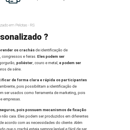
zado em Pelotas - RS
sonalizado ?
prender os crachás
de identificação de
, congressos e feiras.
Eles podem ser
 gorgurão,
poliéster
, couro e metal,
e podem ser
ros de série.
tificar de forma clara e rápida os participantes
ambiente, pois possibilitam a identificação de
em ser usados como ferramenta de marketing, pois
de empresas.
e seguros, pois possuem mecanismos de fixação
e não caia. Eles podem ser produzidos em diferentes
de acordo com as necessidades do cliente. Além
indo que o crachá esteja sempre legível e fácil de ser