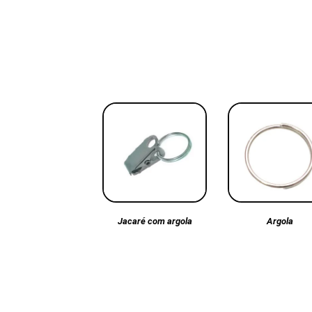
Argola
Jacaré com argola