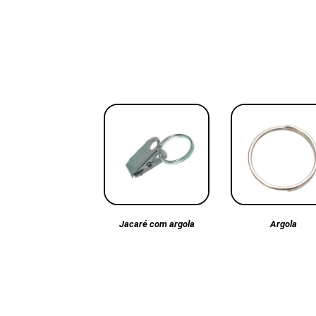
Argola
Jacaré com argola