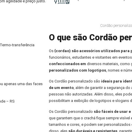
om agilidade e preço justo.
Cordão personaliz
O que são Cordão per
 Termo-transferência
Os
{cordao) são acessórios utilizados para 
funcionários, estudantes e visitantes em eventos
confeccionados em
diversos materiais, como
personalizados com logotipos
, nomes e núme
Os Cordão personalizado são
ideais para iden
) ou apenas uma das faces
de um evento
, além de garantir a segurança do 
pessoas não autorizadas. Além disso, eles pod
possibilitam a exibição de logotipos e slogans 
nde – RS
Os Cordão personalizado
são fáceis de usar 
que garantem que o crachá fique sempre visível 
tamanhos e cores, e podem ser personalizados 
disso, eles
são duráveis e resistentes
, garant