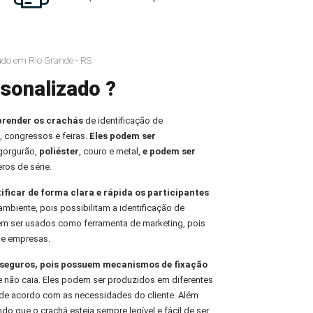
ado em Rio Grande - RS
sonalizado ?
prender os crachás
de identificação de
, congressos e feiras.
Eles podem ser
 gorgurão,
poliéster
, couro e metal,
e podem ser
ros de série.
tificar de forma clara e rápida os participantes
ambiente, pois possibilitam a identificação de
em ser usados como ferramenta de marketing, pois
de empresas.
e seguros, pois possuem mecanismos de fixação
e não caia. Eles podem ser produzidos em diferentes
de acordo com as necessidades do cliente. Além
indo que o crachá esteja sempre legível e fácil de ser