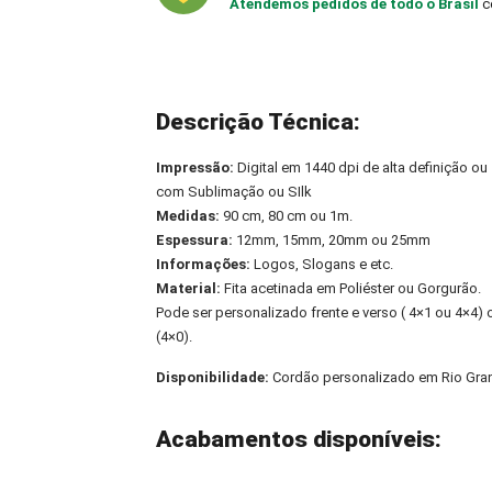
Atendemos pedidos de todo o Brasil
c
Descrição Técnica:
Impressão:
Digital em 1440 dpi de alta definição ou
com Sublimação ou SIlk
Medidas:
90 cm, 80 cm ou 1m.
Espessura:
12mm, 15mm, 20mm ou 25mm
Informações:
Logos, Slogans e etc.
Material:
Fita acetinada em Poliéster ou Gorgurão.
Pode ser personalizado frente e verso ( 4×1 ou 4×4
(4×0).
Disponibilidade:
Cordão personalizado em Rio Gra
Acabamentos disponíveis: