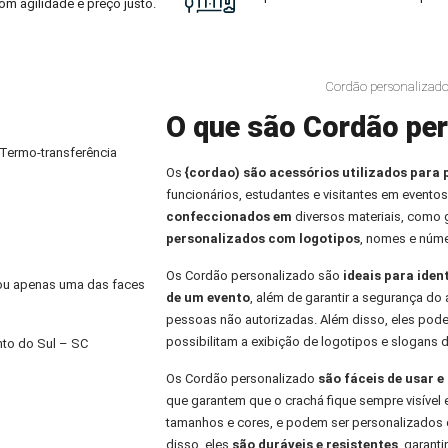
om agilidade e preço justo.
Cordão personalizado
O que são Cordão per
 Termo-transferência
Os
{cordao) são acessórios utilizados para 
funcionários, estudantes e visitantes em eventos
confeccionados em
diversos materiais, como
personalizados com logotipos
, nomes e núme
Os Cordão personalizado são
ideais para iden
) ou apenas uma das faces
de um evento
, além de garantir a segurança do 
pessoas não autorizadas. Além disso, eles pod
possibilitam a exibição de logotipos e slogans 
to do Sul – SC
Os Cordão personalizado
são fáceis de usar 
que garantem que o crachá fique sempre visível 
tamanhos e cores, e podem ser personalizados 
disso, eles
são duráveis e resistentes
, garant