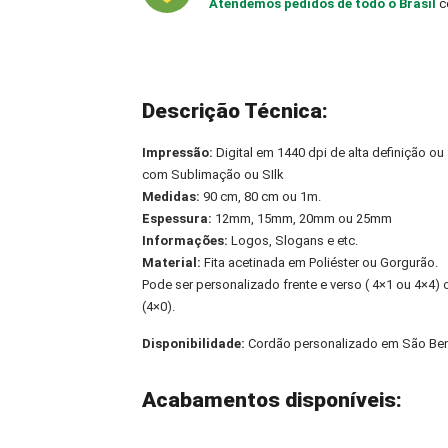
Atendemos pedidos de todo o Brasil
c
Descrição Técnica:
Impressão:
Digital em 1440 dpi de alta definição ou
com Sublimação ou SIlk
Medidas:
90 cm, 80 cm ou 1m.
Espessura:
12mm, 15mm, 20mm ou 25mm
Informações:
Logos, Slogans e etc.
Material:
Fita acetinada em Poliéster ou Gorgurão.
Pode ser personalizado frente e verso ( 4×1 ou 4×4
(4×0).
Disponibilidade:
Cordão personalizado em São Ben
Acabamentos disponíveis: