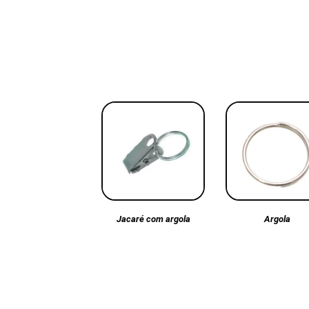
Argola
Jacaré com argola