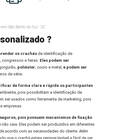
 em São Bento do Sul - SC
sonalizado ?
prender os crachás
de identificação de
, congressos e feiras.
Eles podem ser
 gorgurão,
poliéster
, couro e metal,
e podem ser
ros de série.
tificar de forma clara e rápida os participantes
ambiente, pois possibilitam a identificação de
em ser usados como ferramenta de marketing, pois
de empresas.
e seguros, pois possuem mecanismos de fixação
e não caia. Eles podem ser produzidos em diferentes
de acordo com as necessidades do cliente. Além
indo que o crachá esteja sempre legível e fácil de ser