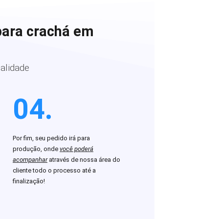
para crachá em
alidade
04.
Por fim, seu pedido irá para
produção, onde
você poderá
acompanhar
através de nossa área do
cliente todo o processo até a
finalização!