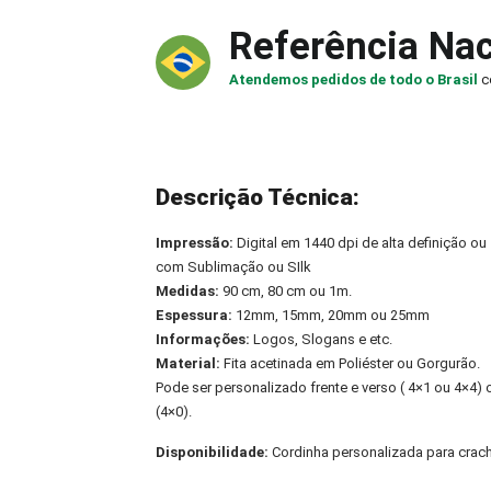
Referência Nac
Atendemos pedidos de todo o Brasil
c
Descrição Técnica:
Impressão:
Digital em 1440 dpi de alta definição ou
com Sublimação ou SIlk
Medidas:
90 cm, 80 cm ou 1m.
Espessura:
12mm, 15mm, 20mm ou 25mm
Informações:
Logos, Slogans e etc.
Material:
Fita acetinada em Poliéster ou Gorgurão.
Pode ser personalizado frente e verso ( 4×1 ou 4×4
(4×0).
Disponibilidade:
Cordinha personalizada para cra