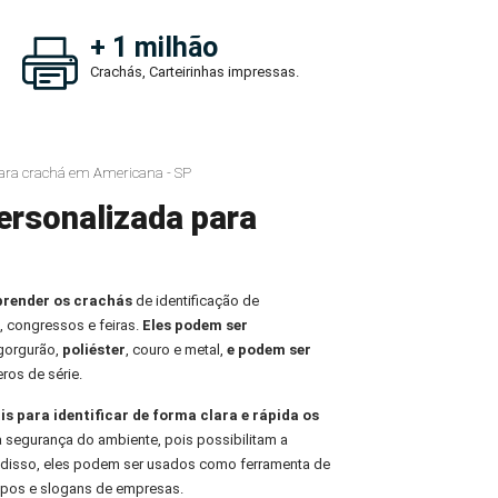
+ 1 milhão
Crachás, Carteirinhas impressas.
ara crachá em Americana - SP
ersonalizada para
prender os crachás
de identificação de
, congressos e feiras.
Eles podem ser
 gorgurão,
poliéster
, couro e metal,
e podem ser
ros de série.
is para identificar de forma clara e rápida os
 a segurança do ambiente, pois possibilitam a
m disso, eles podem ser usados como ferramenta de
tipos e slogans de empresas.