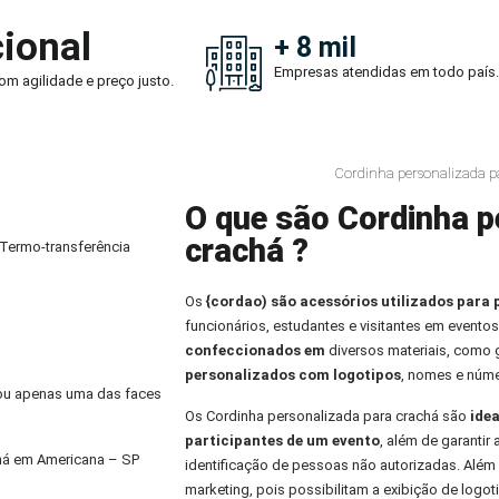
ional
+ 8 mil
Empresas atendidas em todo país.
om agilidade e preço justo.
Cordinha personalizada p
O que são Cordinha p
crachá ?
 Termo-transferência
Os
{cordao) são acessórios utilizados para 
funcionários, estudantes e visitantes em eventos
confeccionados em
diversos materiais, como
personalizados com logotipos
, nomes e núme
) ou apenas uma das faces
Os Cordinha personalizada para crachá são
idea
participantes de um evento
, além de garantir
chá em Americana – SP
identificação de pessoas não autorizadas. Alé
marketing, pois possibilitam a exibição de logo