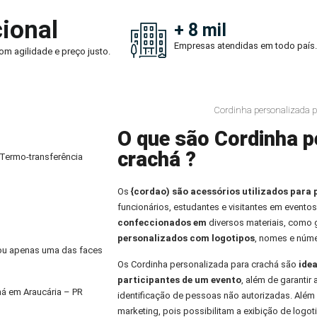
ional
+ 8 mil
Empresas atendidas em todo país.
om agilidade e preço justo.
Cordinha personalizada p
O que são Cordinha p
crachá ?
 Termo-transferência
Os
{cordao) são acessórios utilizados para 
funcionários, estudantes e visitantes em eventos
confeccionados em
diversos materiais, como
personalizados com logotipos
, nomes e núme
) ou apenas uma das faces
Os Cordinha personalizada para crachá são
idea
participantes de um evento
, além de garantir
há em Araucária – PR
identificação de pessoas não autorizadas. Alé
marketing, pois possibilitam a exibição de logo