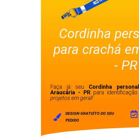
Cordinha per
para crachá e
- PR
Faça já seu
Cordinha persona
Araucária - PR
para identificaç
projetos em geral!
DESIGN GRATUÍTO DO SEU
PEDIDO