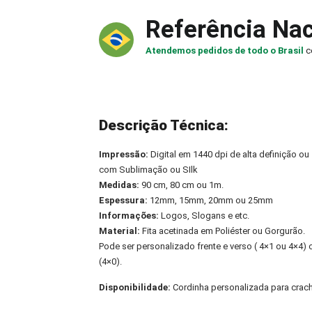
Referência Nac
Atendemos pedidos de todo o Brasil
c
Descrição Técnica:
Impressão:
Digital em 1440 dpi de alta definição ou
com Sublimação ou SIlk
Medidas:
90 cm, 80 cm ou 1m.
Espessura:
12mm, 15mm, 20mm ou 25mm
Informações:
Logos, Slogans e etc.
Material:
Fita acetinada em Poliéster ou Gorgurão.
Pode ser personalizado frente e verso ( 4×1 ou 4×4
(4×0).
Disponibilidade:
Cordinha personalizada para crac