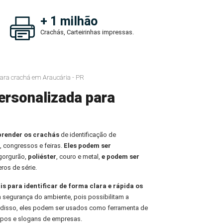
+ 1 milhão
Crachás, Carteirinhas impressas.
ara crachá em Araucária - PR
ersonalizada para
prender os crachás
de identificação de
, congressos e feiras.
Eles podem ser
 gorgurão,
poliéster
, couro e metal,
e podem ser
ros de série.
is para identificar de forma clara e rápida os
 a segurança do ambiente, pois possibilitam a
m disso, eles podem ser usados como ferramenta de
tipos e slogans de empresas.