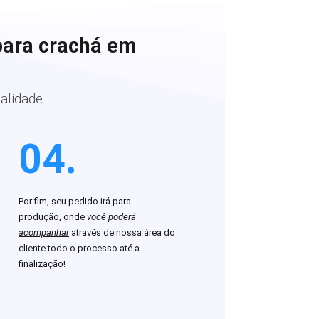
para crachá em
alidade
04.
Por fim, seu pedido irá para
produção, onde
você poderá
acompanhar
através de nossa área do
cliente todo o processo até a
finalização!