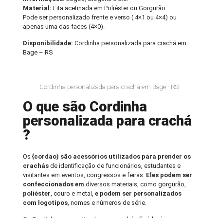
Material:
Fita acetinada em Poliéster ou Gorgurão.
Pode ser personalizado frente e verso ( 4×1 ou 4×4) ou
apenas uma das faces (4×0).
Disponibilidade:
Cordinha personalizada para crachá em
Bage – RS
Cordinha personalizada para crachá em Bage - RS
O que são Cordinha
personalizada para crachá
?
Os
{cordao) são acessórios utilizados para prender os
crachás
de identificação de funcionários, estudantes e
visitantes em eventos, congressos e feiras.
Eles podem ser
confeccionados em
diversos materiais, como gorgurão,
poliéster
, couro e metal,
e podem ser personalizados
com logotipos
, nomes e números de série.