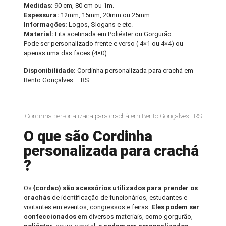
Medidas:
90 cm, 80 cm ou 1m.
Espessura:
12mm, 15mm, 20mm ou 25mm
Informações:
Logos, Slogans e etc.
Material:
Fita acetinada em Poliéster ou Gorgurão.
Pode ser personalizado frente e verso ( 4×1 ou 4×4) ou
apenas uma das faces (4×0).
Disponibilidade:
Cordinha personalizada para crachá em
Bento Gonçalves – RS
Cordinha personalizada para crachá em Bento Gonçalves - RS
O que são Cordinha
personalizada para crachá
?
Os
{cordao) são acessórios utilizados para prender os
crachás
de identificação de funcionários, estudantes e
visitantes em eventos, congressos e feiras.
Eles podem ser
confeccionados em
diversos materiais, como gorgurão,