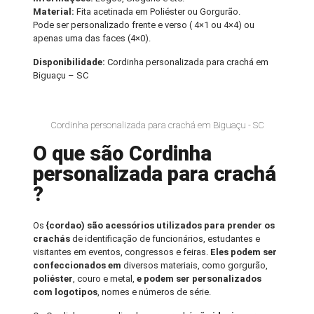
Material:
Fita acetinada em Poliéster ou Gorgurão.
Pode ser personalizado frente e verso ( 4×1 ou 4×4) ou
apenas uma das faces (4×0).
Disponibilidade:
Cordinha personalizada para crachá em
Biguaçu – SC
Cordinha personalizada para crachá em Biguaçu - SC
O que são Cordinha
personalizada para crachá
?
Os
{cordao) são acessórios utilizados para prender os
crachás
de identificação de funcionários, estudantes e
visitantes em eventos, congressos e feiras.
Eles podem ser
confeccionados em
diversos materiais, como gorgurão,
poliéster
, couro e metal,
e podem ser personalizados
com logotipos
, nomes e números de série.