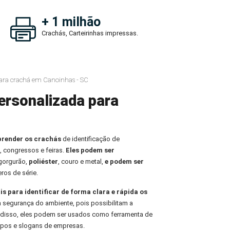
+ 1 milhão
Crachás, Carteirinhas impressas.
ara crachá em Canoinhas - SC
ersonalizada para
prender os crachás
de identificação de
, congressos e feiras.
Eles podem ser
 gorgurão,
poliéster
, couro e metal,
e podem ser
ros de série.
is para identificar de forma clara e rápida os
 a segurança do ambiente, pois possibilitam a
m disso, eles podem ser usados como ferramenta de
tipos e slogans de empresas.