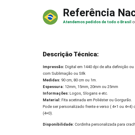
Referência Nac
Atendemos pedidos de todo o Brasil
c
Descrição Técnica:
Impressão:
Digital em 1440 dpi de alta definição ou
com Sublimação ou SIlk
Medidas:
90 cm, 80 cm ou 1m.
Espessura:
12mm, 15mm, 20mm ou 25mm
Informações:
Logos, Slogans e etc.
Material:
Fita acetinada em Poliéster ou Gorgurão.
Pode ser personalizado frente e verso ( 4×1 ou 4×4
(4×0).
Disponibilidade:
Cordinha personalizada para cra