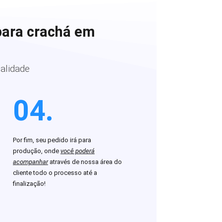
para crachá em
alidade
04.
Por fim, seu pedido irá para
produção, onde
você poderá
acompanhar
através de nossa área do
cliente todo o processo até a
finalização!