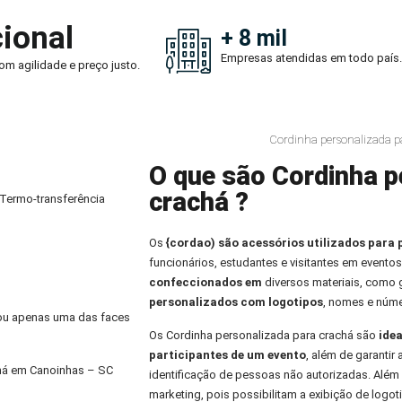
ional
+ 8 mil
Empresas atendidas em todo país.
om agilidade e preço justo.
Cordinha personalizada p
O que são Cordinha p
crachá ?
 Termo-transferência
Os
{cordao) são acessórios utilizados para 
funcionários, estudantes e visitantes em eventos
confeccionados em
diversos materiais, como
personalizados com logotipos
, nomes e núme
) ou apenas uma das faces
Os Cordinha personalizada para crachá são
idea
participantes de um evento
, além de garantir
chá em Canoinhas – SC
identificação de pessoas não autorizadas. Alé
marketing, pois possibilitam a exibição de logo