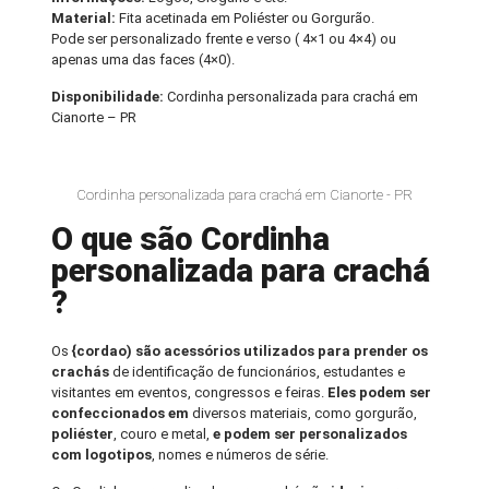
Material:
Fita acetinada em Poliéster ou Gorgurão.
Pode ser personalizado frente e verso ( 4×1 ou 4×4) ou
apenas uma das faces (4×0).
Disponibilidade:
Cordinha personalizada para crachá em
Cianorte – PR
Cordinha personalizada para crachá em Cianorte - PR
O que são Cordinha
personalizada para crachá
?
Os
{cordao) são acessórios utilizados para prender os
crachás
de identificação de funcionários, estudantes e
visitantes em eventos, congressos e feiras.
Eles podem ser
confeccionados em
diversos materiais, como gorgurão,
poliéster
, couro e metal,
e podem ser personalizados
com logotipos
, nomes e números de série.