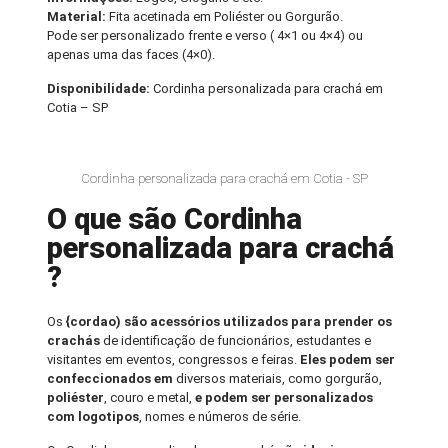
Material:
Fita acetinada em Poliéster ou Gorgurão.
Pode ser personalizado frente e verso ( 4×1 ou 4×4) ou
apenas uma das faces (4×0).
Disponibilidade:
Cordinha personalizada para crachá em
Cotia – SP
Cordinha personalizada para crachá em Cotia - SP
O que são Cordinha
personalizada para crachá
?
Os
{cordao) são acessórios utilizados para prender os
crachás
de identificação de funcionários, estudantes e
visitantes em eventos, congressos e feiras.
Eles podem ser
confeccionados em
diversos materiais, como gorgurão,
poliéster
, couro e metal,
e podem ser personalizados
com logotipos
, nomes e números de série.