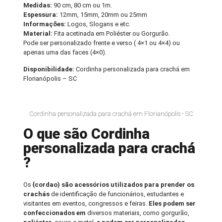
Medidas:
90 cm, 80 cm ou 1m.
Espessura:
12mm, 15mm, 20mm ou 25mm
Informações:
Logos, Slogans e etc.
Material:
Fita acetinada em Poliéster ou Gorgurão.
Pode ser personalizado frente e verso ( 4×1 ou 4×4) ou
apenas uma das faces (4×0).
Disponibilidade:
Cordinha personalizada para crachá em
Florianópolis – SC
Cordinha personalizada para crachá em Florianópolis - SC
O que são Cordinha
personalizada para crachá
?
Os
{cordao) são acessórios utilizados para prender os
crachás
de identificação de funcionários, estudantes e
visitantes em eventos, congressos e feiras.
Eles podem ser
confeccionados em
diversos materiais, como gorgurão,