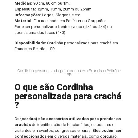
Medidas:
90 cm, 80 cm ou 1m.
Espessura:
12mm, 15mm, 20mm ou 25mm
Informações:
Logos, Slogans e etc.
Material:
Fita acetinada em Poliéster ou Gorgurão.
Pode ser personalizado frente e verso ( 4×1 ou 4×4) ou
apenas uma das faces (4×0).
Disponibilidade:
Cordinha personalizada para crachá em
Francisco Beltrão – PR
Cordinha personalizada para crachá em Francisco Beltrão -
PR
O que são Cordinha
personalizada para crachá
?
Os
{cordao) são acessórios utilizados para prender os
crachás
de identificação de funcionários, estudantes e
visitantes em eventos, congressos e feiras.
Eles podem ser
confeccionados em
diversos materiais, como gorgurão,