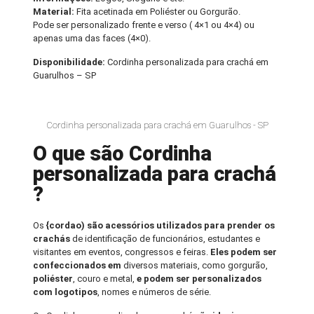
Material:
Fita acetinada em Poliéster ou Gorgurão.
Pode ser personalizado frente e verso ( 4×1 ou 4×4) ou
apenas uma das faces (4×0).
Disponibilidade:
Cordinha personalizada para crachá em
Guarulhos – SP
Cordinha personalizada para crachá em Guarulhos - SP
O que são Cordinha
personalizada para crachá
?
Os
{cordao) são acessórios utilizados para prender os
crachás
de identificação de funcionários, estudantes e
visitantes em eventos, congressos e feiras.
Eles podem ser
confeccionados em
diversos materiais, como gorgurão,
poliéster
, couro e metal,
e podem ser personalizados
com logotipos
, nomes e números de série.