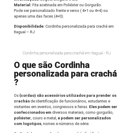
Material:
Fita acetinada em Poliéster ou Gorgurão.
Pode ser personalizado frente e verso ( 4×1 ou 4×4) ou
apenas uma das faces (4×0).
Disponibilidade:
Cordinha personalizada para crachá em
Itaguaí – RJ
Cordinha personalizada para crachá em Itaguaí - RJ
O que são Cordinha
personalizada para crachá
?
Os
{cordao) são acessórios utilizados para prender os
crachás
de identificação de funcionários, estudantes e
visitantes em eventos, congressos e feiras.
Eles podem ser
confeccionados em
diversos materiais, como gorgurão,
poliéster
, couro e metal,
e podem ser personalizados
com logotipos
, nomes e números de série.