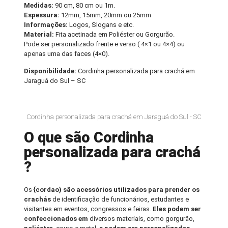
Medidas:
90 cm, 80 cm ou 1m.
Espessura:
12mm, 15mm, 20mm ou 25mm
Informações:
Logos, Slogans e etc.
Material:
Fita acetinada em Poliéster ou Gorgurão.
Pode ser personalizado frente e verso ( 4×1 ou 4×4) ou
apenas uma das faces (4×0).
Disponibilidade:
Cordinha personalizada para crachá em
Jaraguá do Sul – SC
Cordinha personalizada para crachá em Jaraguá do Sul - SC
O que são Cordinha
personalizada para crachá
?
Os
{cordao) são acessórios utilizados para prender os
crachás
de identificação de funcionários, estudantes e
visitantes em eventos, congressos e feiras.
Eles podem ser
confeccionados em
diversos materiais, como gorgurão,