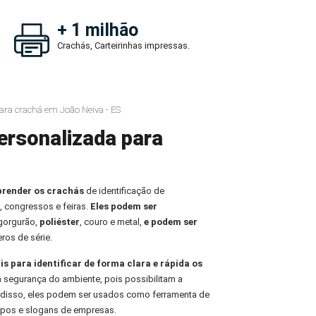
+ 1 milhão
Crachás, Carteirinhas impressas.
ara crachá em João Neiva - ES
ersonalizada para
prender os crachás
de identificação de
, congressos e feiras.
Eles podem ser
 gorgurão,
poliéster
, couro e metal,
e podem ser
ros de série.
is para identificar de forma clara e rápida os
 a segurança do ambiente, pois possibilitam a
m disso, eles podem ser usados como ferramenta de
tipos e slogans de empresas.