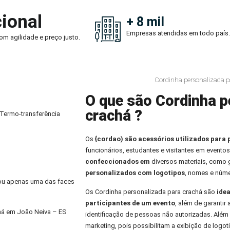
ional
+ 8 mil
Empresas atendidas em todo país.
om agilidade e preço justo.
Cordinha personalizada p
O que são Cordinha p
crachá ?
 Termo-transferência
Os
{cordao) são acessórios utilizados para 
funcionários, estudantes e visitantes em eventos
confeccionados em
diversos materiais, como
personalizados com logotipos
, nomes e núme
) ou apenas uma das faces
Os Cordinha personalizada para crachá são
idea
participantes de um evento
, além de garantir
há em João Neiva – ES
identificação de pessoas não autorizadas. Alé
marketing, pois possibilitam a exibição de logo