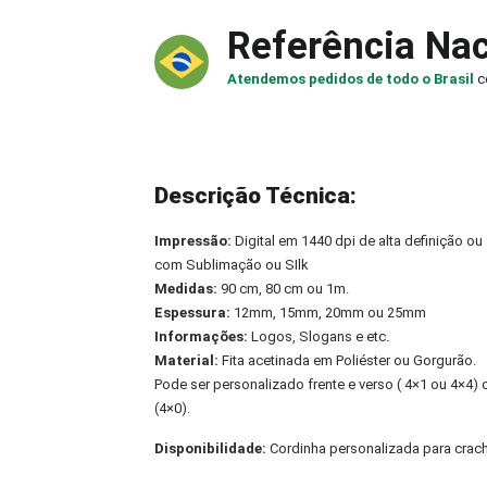
Referência Nac
Atendemos pedidos de todo o Brasil
c
Descrição Técnica:
Impressão:
Digital em 1440 dpi de alta definição ou
com Sublimação ou SIlk
Medidas:
90 cm, 80 cm ou 1m.
Espessura:
12mm, 15mm, 20mm ou 25mm
Informações:
Logos, Slogans e etc.
Material:
Fita acetinada em Poliéster ou Gorgurão.
Pode ser personalizado frente e verso ( 4×1 ou 4×4
(4×0).
Disponibilidade:
Cordinha personalizada para crac