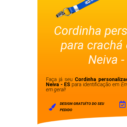
Cordinha per
para crachá
Neiva -
Faça já seu
Cordinha personaliz
Neiva - ES
para identificação em
Em
em geral!
DESIGN GRATUÍTO DO SEU
PEDIDO