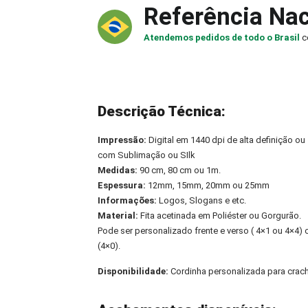
Referência Nac
Atendemos pedidos de todo o Brasil
c
Descrição Técnica:
Impressão:
Digital em 1440 dpi de alta definição ou
com Sublimação ou SIlk
Medidas:
90 cm, 80 cm ou 1m.
Espessura:
12mm, 15mm, 20mm ou 25mm
Informações:
Logos, Slogans e etc.
Material:
Fita acetinada em Poliéster ou Gorgurão.
Pode ser personalizado frente e verso ( 4×1 ou 4×4
(4×0).
Disponibilidade:
Cordinha personalizada para crac