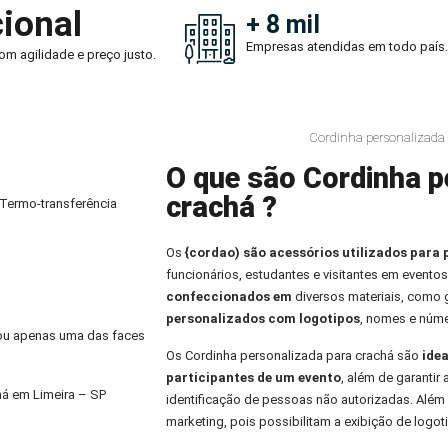
ional
+ 8 mil
Empresas atendidas em todo país.
om agilidade e preço justo.
Cordinha personalizada 
O que são Cordinha p
crachá ?
 Termo-transferência
Os
{cordao) são acessórios utilizados para 
funcionários, estudantes e visitantes em eventos
confeccionados em
diversos materiais, como
personalizados com logotipos
, nomes e núme
) ou apenas uma das faces
Os Cordinha personalizada para crachá são
idea
participantes de um evento
, além de garantir
há em Limeira – SP
identificação de pessoas não autorizadas. Alé
marketing, pois possibilitam a exibição de logo