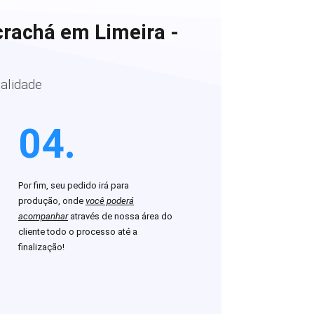
crachá em Limeira -
alidade
04.
Por fim, seu pedido irá para
produção, onde
você poderá
acompanhar
através de nossa área do
cliente todo o processo até a
finalização!