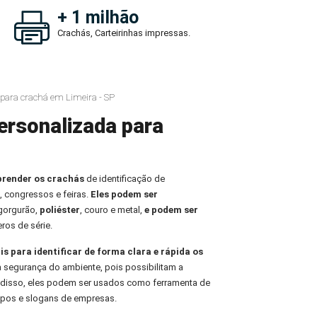
+ 1 milhão
Crachás, Carteirinhas impressas.
para crachá em Limeira - SP
ersonalizada para
prender os crachás
de identificação de
, congressos e feiras.
Eles podem ser
 gorgurão,
poliéster
, couro e metal,
e podem ser
ros de série.
is para identificar de forma clara e rápida os
 a segurança do ambiente, pois possibilitam a
m disso, eles podem ser usados como ferramenta de
tipos e slogans de empresas.