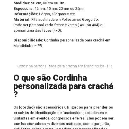
Medidas:
90 cm, 80 cm ou 1m.
Espessura:
12mm, 15mm, 20mm ou 25mm
Informações:
Logos, Slogans e etc.
Material:
Fita acetinada em Poliéster ou Gorgurão.
Pode ser personalizado frente e verso ( 4×1 ou 4×4) ou
apenas uma das faces (4×0).
Disponibilidade:
Cordinha personalizada para crachá em
Mandirituba – PR
Cordinha personalizada para crachá em Mandirituba - PR
O que são Cordinha
personalizada para crachá
?
Os
{cordao) são acessórios utilizados para prender os
crachás
de identificação de funcionários, estudantes e
visitantes em eventos, congressos e feiras.
Eles podem ser
confeccionados em
diversos materiais, como gorgurão,