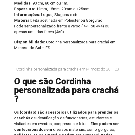
Medidas:
90 cm, 80 cm ou 1m.
Espessura:
12mm, 15mm, 20mm ou 25mm
Informações:
Logos, Slogans e etc.
Material:
Fita acetinada em Poliéster ou Gorgurão.
Pode ser personalizado frente e verso ( 4×1 ou 4×4) ou
apenas uma das faces (4×0).
Disponibilidade:
Cordinha personalizada para crachá em
Mimoso do Sul – ES
Cordinha personalizada para crachá em Mimoso do Sul - ES
O que são Cordinha
personalizada para crachá
?
Os
{cordao) são acessórios utilizados para prender os
crachás
de identificação de funcionários, estudantes e
visitantes em eventos, congressos e feiras.
Eles podem ser
confeccionados em
diversos materiais, como gorgurão,