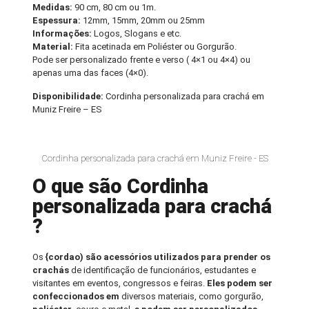
Medidas:
90 cm, 80 cm ou 1m.
Espessura:
12mm, 15mm, 20mm ou 25mm
Informações:
Logos, Slogans e etc.
Material:
Fita acetinada em Poliéster ou Gorgurão.
Pode ser personalizado frente e verso ( 4×1 ou 4×4) ou
apenas uma das faces (4×0).
Disponibilidade:
Cordinha personalizada para crachá em
Muniz Freire – ES
Cordinha personalizada para crachá em Muniz Freire - ES
O que são Cordinha
personalizada para crachá
?
Os
{cordao) são acessórios utilizados para prender os
crachás
de identificação de funcionários, estudantes e
visitantes em eventos, congressos e feiras.
Eles podem ser
confeccionados em
diversos materiais, como gorgurão,