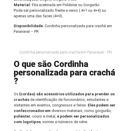
Material:
Fita acetinada em Poliéster ou Gorgurão.
Pode ser personalizado frente e verso ( 4×1 ou 4×4) ou
apenas uma das faces (4×0).
Disponibilidade:
Cordinha personalizada para crachá em
Paranavaí – PR
Cordinha personalizada para crachá em Paranavaí - PR
O que são Cordinha
personalizada para crachá
?
Os
{cordao) são acessórios utilizados para prender os
crachás
de identificação de funcionários, estudantes e
visitantes em eventos, congressos e feiras.
Eles podem ser
confeccionados em
diversos materiais, como gorgurão,
poliéster
, couro e metal,
e podem ser personalizados
com logotipos
, nomes e números de série.