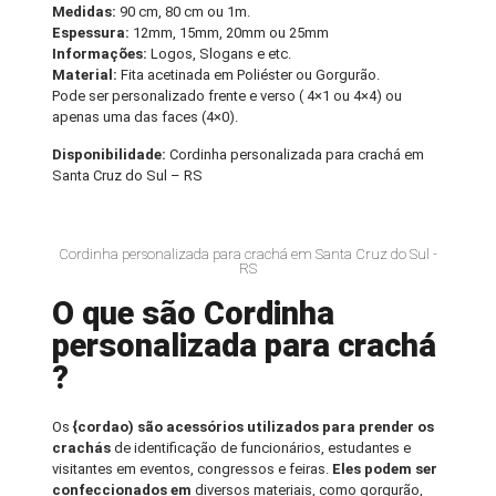
Medidas:
90 cm, 80 cm ou 1m.
Espessura:
12mm, 15mm, 20mm ou 25mm
Informações:
Logos, Slogans e etc.
Material:
Fita acetinada em Poliéster ou Gorgurão.
Pode ser personalizado frente e verso ( 4×1 ou 4×4) ou
apenas uma das faces (4×0).
Disponibilidade:
Cordinha personalizada para crachá em
Santa Cruz do Sul – RS
Cordinha personalizada para crachá em Santa Cruz do Sul -
RS
O que são Cordinha
personalizada para crachá
?
Os
{cordao) são acessórios utilizados para prender os
crachás
de identificação de funcionários, estudantes e
visitantes em eventos, congressos e feiras.
Eles podem ser
confeccionados em
diversos materiais, como gorgurão,