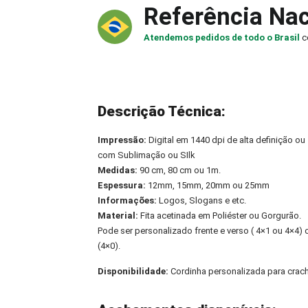
Referência Nac
Atendemos pedidos de todo o Brasil
c
Descrição Técnica:
Impressão:
Digital em 1440 dpi de alta definição ou
com Sublimação ou SIlk
Medidas:
90 cm, 80 cm ou 1m.
Espessura:
12mm, 15mm, 20mm ou 25mm
Informações:
Logos, Slogans e etc.
Material:
Fita acetinada em Poliéster ou Gorgurão.
Pode ser personalizado frente e verso ( 4×1 ou 4×4
(4×0).
Disponibilidade:
Cordinha personalizada para crac