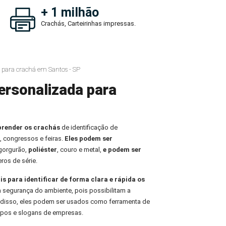
+ 1 milhão
Crachás, Carteirinhas impressas.
 para crachá em Santos - SP
ersonalizada para
prender os crachás
de identificação de
, congressos e feiras.
Eles podem ser
 gorgurão,
poliéster
, couro e metal,
e podem ser
ros de série.
is para identificar de forma clara e rápida os
 a segurança do ambiente, pois possibilitam a
m disso, eles podem ser usados como ferramenta de
tipos e slogans de empresas.