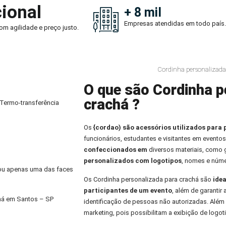
ional
+ 8 mil
Empresas atendidas em todo país.
om agilidade e preço justo.
Cordinha personalizada
O que são Cordinha p
crachá ?
 Termo-transferência
Os
{cordao) são acessórios utilizados para 
funcionários, estudantes e visitantes em eventos
confeccionados em
diversos materiais, como
personalizados com logotipos
, nomes e núme
) ou apenas uma das faces
Os Cordinha personalizada para crachá são
idea
participantes de um evento
, além de garantir
há em Santos – SP
identificação de pessoas não autorizadas. Alé
marketing, pois possibilitam a exibição de logo