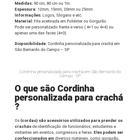
Medidas:
90 cm, 80 cm ou 1m.
Espessura:
12mm, 15mm, 20mm ou 25mm
Informações:
Logos, Slogans e etc.
Material:
Fita acetinada em Poliéster ou Gorgurão.
Pode ser personalizado frente e verso ( 4×1 ou 4×4) ou
apenas uma das faces (4×0).
Disponibilidade:
Cordinha personalizada para crachá em
São Bernardo do Campo – SP
Cordinha personalizada para crachá em São Bernardo do
Campo - SP
O que são Cordinha
personalizada para crachá
?
Os
{cordao) são acessórios utilizados para prender os
crachás
de identificação de funcionários, estudantes e
visitantes em eventos, congressos e feiras.
Eles podem ser
confeccionados em
diversos materiais, como gorgurão,