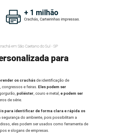
+ 1 milhão
Crachás, Carteirinhas impressas.
crachá em São Caetano do Sul - SP
ersonalizada para
prender os crachás
de identificação de
, congressos e feiras.
Eles podem ser
 gorgurão,
poliéster
, couro e metal,
e podem ser
ros de série.
is para identificar de forma clara e rápida os
 a segurança do ambiente, pois possibilitam a
m disso, eles podem ser usados como ferramenta de
tipos e slogans de empresas.