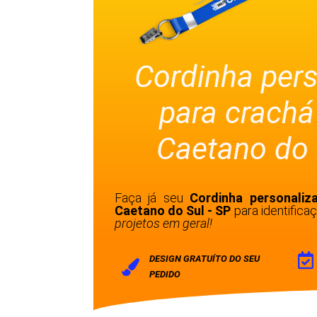
Cordinha per
para crach
Caetano do 
Faça já seu
Cordinha personali
Caetano do Sul - SP
para identific
projetos em geral!
DESIGN GRATUÍTO DO SEU
PEDIDO