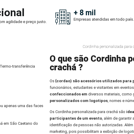
ional
+ 8 mil
Empresas atendidas em todo país.
om agilidade e preço justo.
Cordinha personalizada para 
O que são Cordinha p
crachá ?
 Termo-transferência
Os
{cordao) são acessórios utilizados para 
funcionários, estudantes e visitantes em eventos
confeccionados em
diversos materiais, como
personalizados com logotipos
, nomes e núme
) ou apenas uma das faces
Os Cordinha personalizada para crachá são
idea
participantes de um evento
, além de garantir
chá em São Caetano do
identificação de pessoas não autorizadas. Alé
marketing, pois possibilitam a exibição de logo