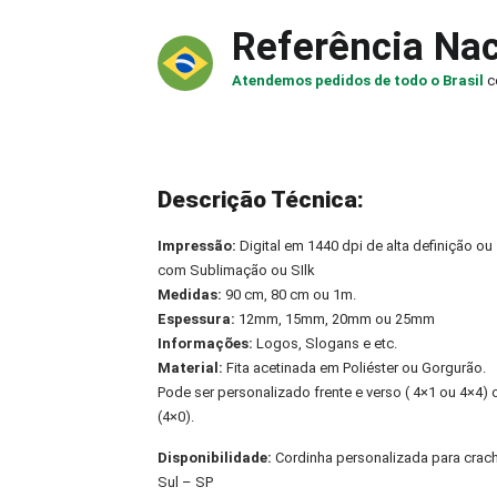
Referência Nac
Atendemos pedidos de todo o Brasil
c
Descrição Técnica:
Impressão:
Digital em 1440 dpi de alta definição ou
com Sublimação ou SIlk
Medidas:
90 cm, 80 cm ou 1m.
Espessura:
12mm, 15mm, 20mm ou 25mm
Informações:
Logos, Slogans e etc.
Material:
Fita acetinada em Poliéster ou Gorgurão.
Pode ser personalizado frente e verso ( 4×1 ou 4×4
(4×0).
Disponibilidade:
Cordinha personalizada para cra
Sul – SP