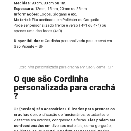
Medidas:
90 cm, 80 cm ou 1m.
Espessura:
12mm, 15mm, 20mm ou 25mm
Informações:
Logos, Slogans e etc.
Material:
Fita acetinada em Poliéster ou Gorgurão.
Pode ser personalizado frente e verso ( 4×1 ou 4×4) ou
apenas uma das faces (4×0).
Disponibilidade:
Cordinha personalizada para crachá em
São Vicente – SP
Cordinha personalizada para crachá em São Vicente - SP
O que são Cordinha
personalizada para crachá
?
Os
{cordao) são acessórios utilizados para prender os
crachás
de identificação de funcionários, estudantes e
visitantes em eventos, congressos e feiras.
Eles podem ser
confeccionados em
diversos materiais, como gorgurão,