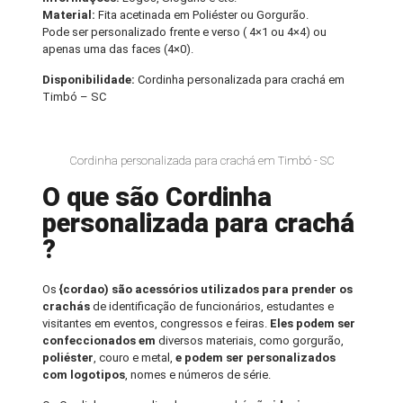
Material:
Fita acetinada em Poliéster ou Gorgurão.
Pode ser personalizado frente e verso ( 4×1 ou 4×4) ou
apenas uma das faces (4×0).
Disponibilidade:
Cordinha personalizada para crachá em
Timbó – SC
Cordinha personalizada para crachá em Timbó - SC
O que são Cordinha
personalizada para crachá
?
Os
{cordao) são acessórios utilizados para prender os
crachás
de identificação de funcionários, estudantes e
visitantes em eventos, congressos e feiras.
Eles podem ser
confeccionados em
diversos materiais, como gorgurão,
poliéster
, couro e metal,
e podem ser personalizados
com logotipos
, nomes e números de série.