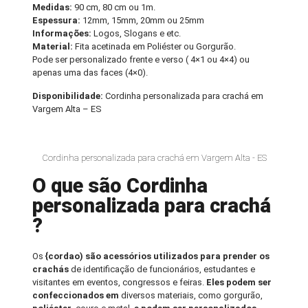
Medidas:
90 cm, 80 cm ou 1m.
Espessura:
12mm, 15mm, 20mm ou 25mm
Informações:
Logos, Slogans e etc.
Material:
Fita acetinada em Poliéster ou Gorgurão.
Pode ser personalizado frente e verso ( 4×1 ou 4×4) ou
apenas uma das faces (4×0).
Disponibilidade:
Cordinha personalizada para crachá em
Vargem Alta – ES
Cordinha personalizada para crachá em Vargem Alta - ES
O que são Cordinha
personalizada para crachá
?
Os
{cordao) são acessórios utilizados para prender os
crachás
de identificação de funcionários, estudantes e
visitantes em eventos, congressos e feiras.
Eles podem ser
confeccionados em
diversos materiais, como gorgurão,