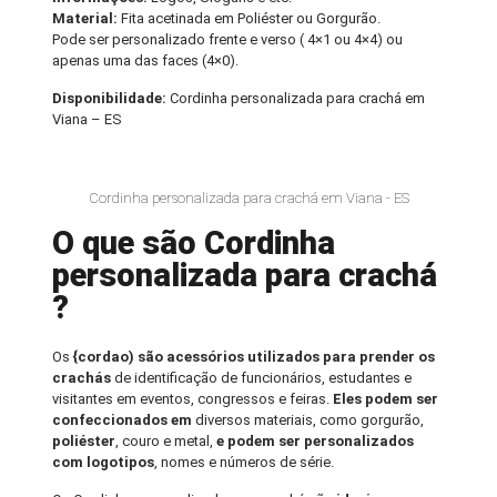
Material:
Fita acetinada em Poliéster ou Gorgurão.
Pode ser personalizado frente e verso ( 4×1 ou 4×4) ou
apenas uma das faces (4×0).
Disponibilidade:
Cordinha personalizada para crachá em
Viana – ES
Cordinha personalizada para crachá em Viana - ES
O que são Cordinha
personalizada para crachá
?
Os
{cordao) são acessórios utilizados para prender os
crachás
de identificação de funcionários, estudantes e
visitantes em eventos, congressos e feiras.
Eles podem ser
confeccionados em
diversos materiais, como gorgurão,
poliéster
, couro e metal,
e podem ser personalizados
com logotipos
, nomes e números de série.