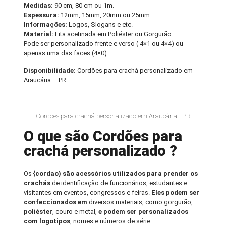
Medidas:
90 cm, 80 cm ou 1m.
Espessura:
12mm, 15mm, 20mm ou 25mm
Informações:
Logos, Slogans e etc.
Material:
Fita acetinada em Poliéster ou Gorgurão.
Pode ser personalizado frente e verso ( 4×1 ou 4×4) ou
apenas uma das faces (4×0).
Disponibilidade:
Cordões para crachá personalizado em
Araucária – PR
Cordões para crachá personalizado em Araucária - PR
O que são Cordões para
crachá personalizado ?
Os
{cordao) são acessórios utilizados para prender os
crachás
de identificação de funcionários, estudantes e
visitantes em eventos, congressos e feiras.
Eles podem ser
confeccionados em
diversos materiais, como gorgurão,
poliéster
, couro e metal,
e podem ser personalizados
com logotipos
, nomes e números de série.