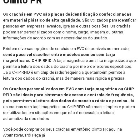
Olinto PR
Os
crachás em PVC
são placas de identificação confeccionadas
em material plástico de alta qualidade
. São utilizados para identificar
pessoas em empresas, eventos, igrejas e outras ocasiões. Os crachás
podem ser personalizados com o nome, cargo, imagem ou outras
informações de acordo com as necessidades do usuário.
Existem diversas opções de crachás em PVC disponíveis no mercado,
sendo possível escolher entre modelos com ou sem tarja
magnética ou CHIP RFID
. A tarja magnética é uma fita magnetizada que
permite a leitura dos dados do crachá por meio de leitores específicos.
Já o CHIP RFID é um chip de radiofrequência que também permite a
leitura dos dados do crachá, mas de maneira mais rápida e precisa.
Os
Crachas personalizados
em PVC com tarja magnética ou CHIP
RFID são ideais para sistemas de acesso e controle de frequência,
pois permitem a leitura dos dados de maneira rápida e precisa.
Já
os crachás sem tarja magnética ou CHIP RFID são mais simples e podem
ser utilizados em situações em que não é necessária a leitura
automatizada dos dados.
Você pode comprar os seus crachas emAntônio Olinto PR aqui na
AlternativaCard! Peça já