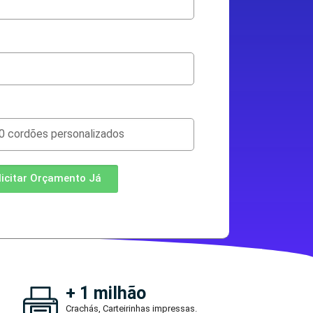
licitar Orçamento Já
+ 1 milhão
Crachás, Carteirinhas impressas.