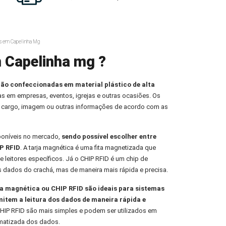
s em Capelinha Mg
 Capelinha mg ?
ção confeccionadas em material plástico de alta
oas em empresas, eventos, igrejas e outras ocasiões. Os
 cargo, imagem ou outras informações de acordo com as
poníveis no mercado,
sendo possível escolher entre
P RFID
. A tarja magnética é uma fita magnetizada que
e leitores específicos. Já o CHIP RFID é um chip de
s dados do crachá, mas de maneira mais rápida e precisa.
 magnética ou CHIP RFID são ideais para sistemas
mitem a leitura dos dados de maneira rápida e
HIP RFID são mais simples e podem ser utilizados em
omatizada dos dados.