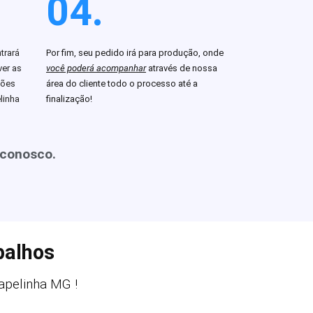
04.
trará
Por fim, seu pedido irá para produção, onde
er as
você poderá acompanhar
através de nossa
ções
área do cliente todo o processo até a
linha
finalização!
 conosco.
balhos
pelinha MG !