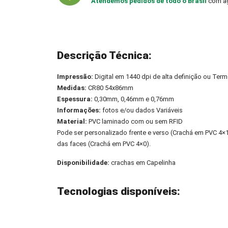
Atendemos pedidos de todo o Brasil
com ag
Descrição Técnica:
Impressão:
Digital em 1440 dpi de alta definição ou Term
Medidas:
CR80 54x86mm
Espessura:
0,30mm, 0,46mm e 0,76mm
Informações:
fotos e/ou dados Variáveis
Material:
PVC laminado com ou sem RFID
Pode ser personalizado frente e verso (Crachá em PVC 4
das faces (Crachá em PVC 4×0).
Disponibilidade:
crachas em Capelinha
Tecnologias disponíveis: