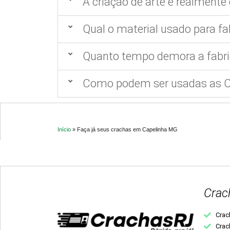
A criação de arte é realmente 
Qual o material usado para fa
Quanto tempo demora a fabri
Como podem ser usadas as Ca
Início
»
Faça já seus crachas em Capelinha MG
Crac
Crac
Crac