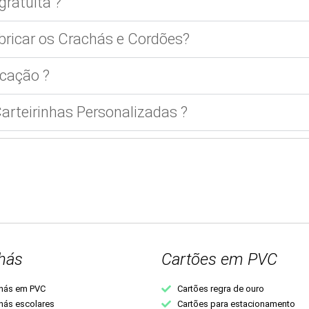
gratuita ?
bricar os Crachás e Cordões?
cação ?
rteirinhas Personalizadas ?
hás
Cartões em PVC
hás em PVC
Cartões regra de ouro
hás escolares
Cartões para estacionamento