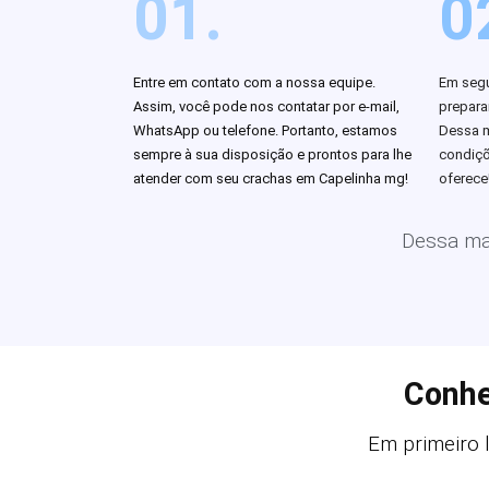
01.
0
Entre em contato com a nossa equipe.
Em segu
Assim, você pode nos contatar por e-mail,
prepar
WhatsApp ou telefone. Portanto, estamos
Dessa m
sempre à sua disposição e prontos para lhe
condiçõ
atender com seu crachas em Capelinha mg!
oferece
Dessa man
Conhe
Em primeiro l