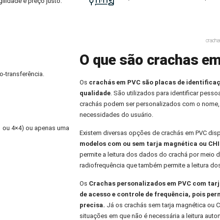
ilidade e preço justo.
cracha
O que são crachas em
o-transferência.
Os
crachás em PVC
são placas de identifica
qualidade
. São utilizados para identificar pess
crachás podem ser personalizados com o nome,
necessidades do usuário.
×1 ou 4×4) ou apenas uma
Existem diversas opções de crachás em PVC dis
modelos com ou sem tarja magnética ou CHI
permite a leitura dos dados do crachá por meio d
radiofrequência que também permite a leitura do
Os
Crachas personalizados
em PVC com tarja
de acesso e controle de frequência, pois per
precisa.
Já os crachás sem tarja magnética ou C
situações em que não é necessária a leitura aut