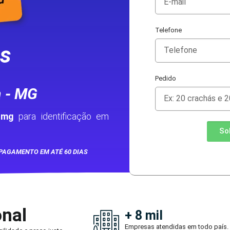
Telefone
as
Pedido
 - MG
 mg
para identificação em
So
PAGAMENTO EM ATÉ 60 DIAS
onal
+ 8 mil
Empresas atendidas em todo país.