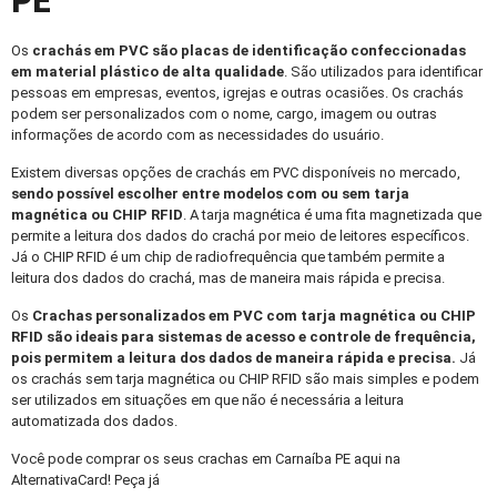
PE
Os
crachás em PVC
são placas de identificação confeccionadas
em material plástico de alta qualidade
. São utilizados para identificar
pessoas em empresas, eventos, igrejas e outras ocasiões. Os crachás
podem ser personalizados com o nome, cargo, imagem ou outras
informações de acordo com as necessidades do usuário.
Existem diversas opções de crachás em PVC disponíveis no mercado,
sendo possível escolher entre modelos com ou sem tarja
magnética ou CHIP RFID
. A tarja magnética é uma fita magnetizada que
permite a leitura dos dados do crachá por meio de leitores específicos.
Já o CHIP RFID é um chip de radiofrequência que também permite a
leitura dos dados do crachá, mas de maneira mais rápida e precisa.
Os
Crachas personalizados
em PVC com tarja magnética ou CHIP
RFID são ideais para sistemas de acesso e controle de frequência,
pois permitem a leitura dos dados de maneira rápida e precisa.
Já
os crachás sem tarja magnética ou CHIP RFID são mais simples e podem
ser utilizados em situações em que não é necessária a leitura
automatizada dos dados.
Você pode comprar os seus crachas em Carnaíba PE aqui na
AlternativaCard! Peça já