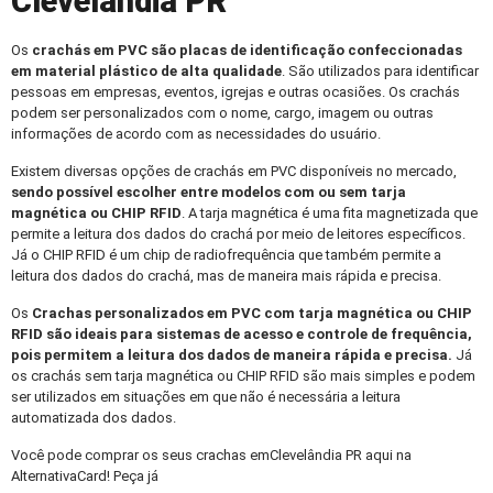
Clevelândia PR
Os
crachás em PVC
são placas de identificação confeccionadas
em material plástico de alta qualidade
. São utilizados para identificar
pessoas em empresas, eventos, igrejas e outras ocasiões. Os crachás
podem ser personalizados com o nome, cargo, imagem ou outras
informações de acordo com as necessidades do usuário.
Existem diversas opções de crachás em PVC disponíveis no mercado,
sendo possível escolher entre modelos com ou sem tarja
magnética ou CHIP RFID
. A tarja magnética é uma fita magnetizada que
permite a leitura dos dados do crachá por meio de leitores específicos.
Já o CHIP RFID é um chip de radiofrequência que também permite a
leitura dos dados do crachá, mas de maneira mais rápida e precisa.
Os
Crachas personalizados
em PVC com tarja magnética ou CHIP
RFID são ideais para sistemas de acesso e controle de frequência,
pois permitem a leitura dos dados de maneira rápida e precisa.
Já
os crachás sem tarja magnética ou CHIP RFID são mais simples e podem
ser utilizados em situações em que não é necessária a leitura
automatizada dos dados.
Você pode comprar os seus crachas emClevelândia PR aqui na
AlternativaCard! Peça já