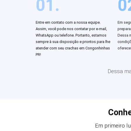
01.
0
Entre em contato com a nossa equipe.
Em segu
Assim, você pode nos contatar por e-mail,
prepar
WhatsApp ou telefone. Portanto, estamos
Dessa m
sempre à sua disposição e prontos para lhe
condiçõ
atender com seu crachas em Congonhinhas
oferece
PR!
Dessa man
Conhe
Em primeiro lu