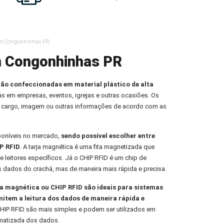
em Congonhinhas PR
m Congonhinhas PR
ção confeccionadas em material plástico de alta
oas em empresas, eventos, igrejas e outras ocasiões. Os
 cargo, imagem ou outras informações de acordo com as
poníveis no mercado,
sendo possível escolher entre
P RFID
. A tarja magnética é uma fita magnetizada que
e leitores específicos. Já o CHIP RFID é um chip de
s dados do crachá, mas de maneira mais rápida e precisa.
 magnética ou CHIP RFID são ideais para sistemas
mitem a leitura dos dados de maneira rápida e
HIP RFID são mais simples e podem ser utilizados em
omatizada dos dados.