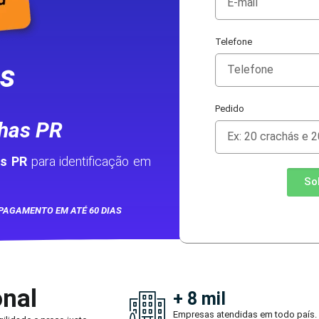
Telefone
as
Pedido
has PR
s PR
para identificação em
So
PAGAMENTO EM ATÉ 60 DIAS
onal
+ 8 mil
Empresas atendidas em todo país.