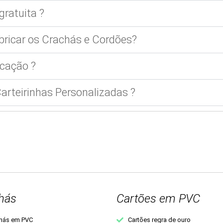
gratuita ?
bricar os Crachás e Cordões?
cação ?
rteirinhas Personalizadas ?
hás
Cartões em PVC
hás em PVC
Cartões regra de ouro