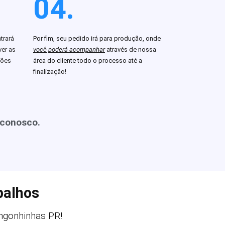
04.
trará
Por fim, seu pedido irá para produção, onde
er as
você poderá acompanhar
através de nossa
ções
área do cliente todo o processo até a
finalização!
 conosco.
balhos
gonhinhas PR!