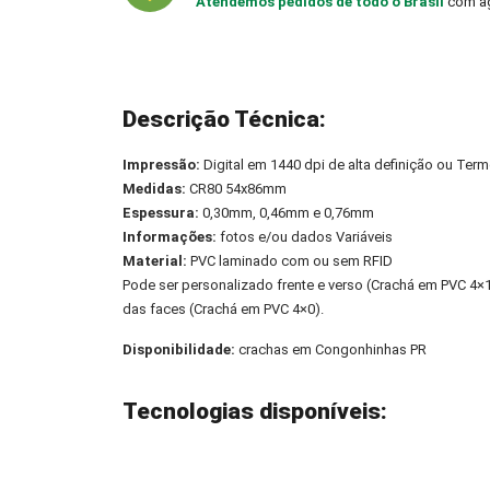
Atendemos pedidos de todo o Brasil
com ag
Descrição Técnica:
Impressão:
Digital em 1440 dpi de alta definição ou Term
Medidas:
CR80 54x86mm
Espessura:
0,30mm, 0,46mm e 0,76mm
Informações:
fotos e/ou dados Variáveis
Material:
PVC laminado com ou sem RFID
Pode ser personalizado frente e verso (Crachá em PVC 4
das faces (Crachá em PVC 4×0).
Disponibilidade:
crachas em Congonhinhas PR
Tecnologias disponíveis: