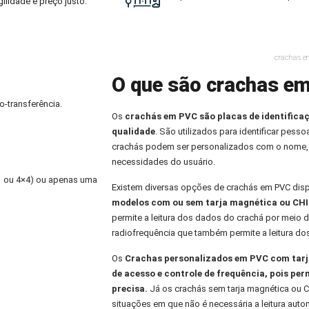
ilidade e preço justo.
crachas 
O que são crachas e
o-transferência.
Os
crachás em PVC
são placas de identifica
qualidade
. São utilizados para identificar pess
crachás podem ser personalizados com o nome,
necessidades do usuário.
×1 ou 4×4) ou apenas uma
Existem diversas opções de crachás em PVC dis
modelos com ou sem tarja magnética ou CHI
permite a leitura dos dados do crachá por meio d
radiofrequência que também permite a leitura do
Os
Crachas personalizados
em PVC com tarja
de acesso e controle de frequência, pois per
precisa.
Já os crachás sem tarja magnética ou C
situações em que não é necessária a leitura aut