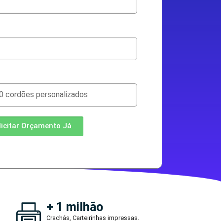
licitar Orçamento Já
+ 1 milhão
Crachás, Carteirinhas impressas.