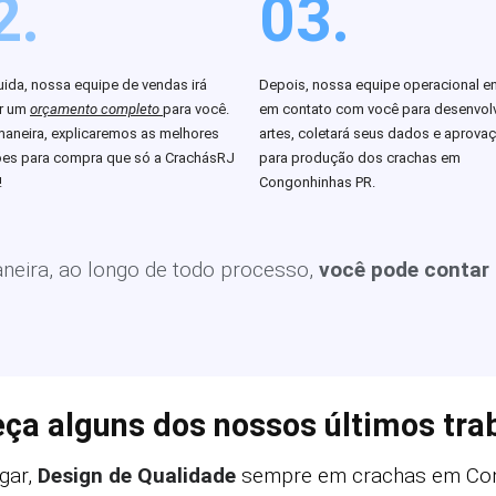
2.
03.
ida, nossa equipe de vendas irá
Depois, nossa equipe operacional en
ar um
orçamento completo
para você.
em contato com você para desenvolv
aneira, explicaremos as melhores
artes, coletará seus dados e aprova
es para compra que só a CrachásRJ
para produção dos crachas em
!
Congonhinhas PR.
eira, ao longo de todo processo,
você pode contar
ça alguns dos nossos últimos tra
gar,
Design de Qualidade
sempre em crachas em Con