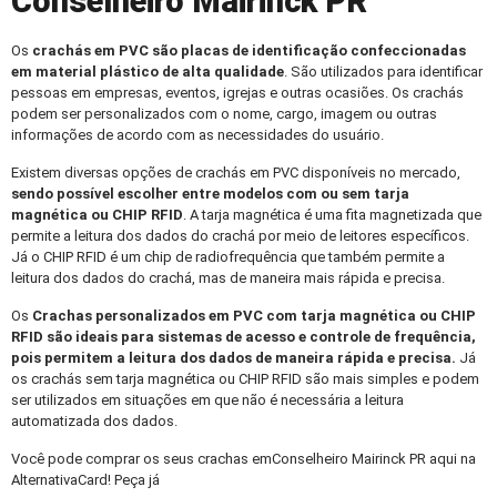
Conselheiro Mairinck PR
Os
crachás em PVC
são placas de identificação confeccionadas
em material plástico de alta qualidade
. São utilizados para identificar
pessoas em empresas, eventos, igrejas e outras ocasiões. Os crachás
podem ser personalizados com o nome, cargo, imagem ou outras
informações de acordo com as necessidades do usuário.
Existem diversas opções de crachás em PVC disponíveis no mercado,
sendo possível escolher entre modelos com ou sem tarja
magnética ou CHIP RFID
. A tarja magnética é uma fita magnetizada que
permite a leitura dos dados do crachá por meio de leitores específicos.
Já o CHIP RFID é um chip de radiofrequência que também permite a
leitura dos dados do crachá, mas de maneira mais rápida e precisa.
Os
Crachas personalizados
em PVC com tarja magnética ou CHIP
RFID são ideais para sistemas de acesso e controle de frequência,
pois permitem a leitura dos dados de maneira rápida e precisa.
Já
os crachás sem tarja magnética ou CHIP RFID são mais simples e podem
ser utilizados em situações em que não é necessária a leitura
automatizada dos dados.
Você pode comprar os seus crachas emConselheiro Mairinck PR aqui na
AlternativaCard! Peça já