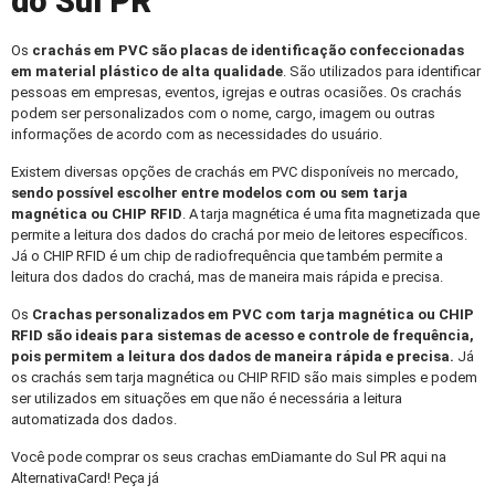
do Sul PR
Os
crachás em PVC
são placas de identificação confeccionadas
em material plástico de alta qualidade
. São utilizados para identificar
pessoas em empresas, eventos, igrejas e outras ocasiões. Os crachás
podem ser personalizados com o nome, cargo, imagem ou outras
informações de acordo com as necessidades do usuário.
Existem diversas opções de crachás em PVC disponíveis no mercado,
sendo possível escolher entre modelos com ou sem tarja
magnética ou CHIP RFID
. A tarja magnética é uma fita magnetizada que
permite a leitura dos dados do crachá por meio de leitores específicos.
Já o CHIP RFID é um chip de radiofrequência que também permite a
leitura dos dados do crachá, mas de maneira mais rápida e precisa.
Os
Crachas personalizados
em PVC com tarja magnética ou CHIP
RFID são ideais para sistemas de acesso e controle de frequência,
pois permitem a leitura dos dados de maneira rápida e precisa.
Já
os crachás sem tarja magnética ou CHIP RFID são mais simples e podem
ser utilizados em situações em que não é necessária a leitura
automatizada dos dados.
Você pode comprar os seus crachas emDiamante do Sul PR aqui na
AlternativaCard! Peça já