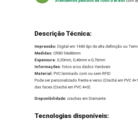
Atendemos pedidos de todo o Brasil
com ag
Descrição Técnica:
Impressão:
Digital em 1440 dpi de alta definição ou Term
Medidas:
CR80 54x86mm
Espessura:
0,30mm, 0,46mm e 0,76mm
Informações:
fotos e/ou dados Variáveis
Material:
PVC laminado com ou sem RFID
Pode ser personalizado frente e verso (Crachá em PVC 4
das faces (Crachá em PVC 4×0).
Disponibilidade:
crachas em Diamante
Tecnologias disponíveis: