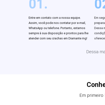
01.
0
Entre em contato com a nossa equipe.
Em segu
Assim, você pode nos contatar por e-mail,
prepar
WhatsApp ou telefone. Portanto, estamos
Dessa m
sempre à sua disposição e prontos para lhe
condiçõ
atender com seu crachas em Diamante mg!
oferece
Dessa man
Conhe
Em primeiro 