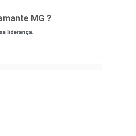
iamante MG ?
a liderança.