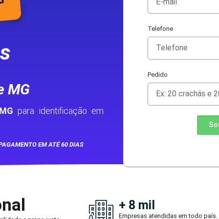
Telefone
as
Pedido
e MG
 MG
para identificação em
So
PAGAMENTO EM ATÉ 60 DIAS
onal
+ 8 mil
Empresas atendidas em todo país.