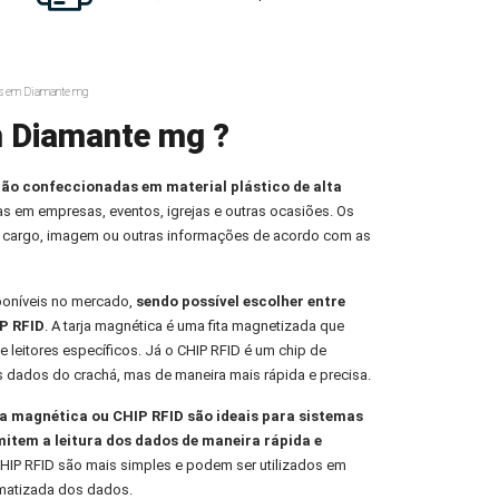
as em Diamante mg
m Diamante mg ?
ção confeccionadas em material plástico de alta
oas em empresas, eventos, igrejas e outras ocasiões. Os
 cargo, imagem ou outras informações de acordo com as
poníveis no mercado,
sendo possível escolher entre
P RFID
. A tarja magnética é uma fita magnetizada que
e leitores específicos. Já o CHIP RFID é um chip de
s dados do crachá, mas de maneira mais rápida e precisa.
 magnética ou CHIP RFID são ideais para sistemas
mitem a leitura dos dados de maneira rápida e
HIP RFID são mais simples e podem ser utilizados em
omatizada dos dados.