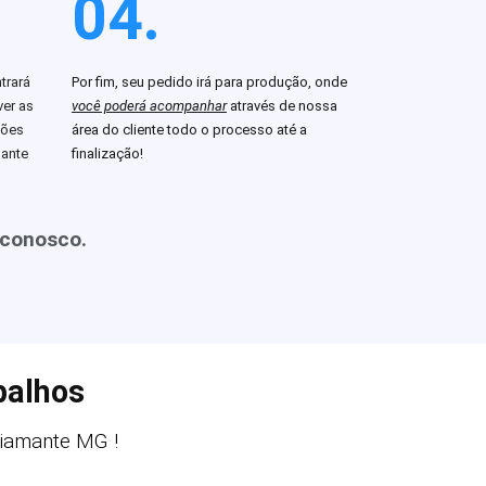
04.
trará
Por fim, seu pedido irá para produção, onde
er as
você poderá acompanhar
através de nossa
ções
área do cliente todo o processo até a
mante
finalização!
 conosco.
balhos
iamante MG !