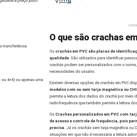
ilidade e preço justo.
crach
O que são crachas e
o-transferência.
Os
crachás em PVC
são placas de identifica
qualidade
. São utilizados para identificar pess
crachás podem ser personalizados com o nome,
necessidades do usuário.
×1 ou 4×4) ou apenas uma
Existem diversas opções de crachás em PVC dis
modelos com ou sem tarja magnética ou CHI
permite a leitura dos dados do crachá por meio d
radiofrequência que também permite a leitura do
Os
Crachas personalizados
em PVC com tarja
de acesso e controle de frequência, pois per
precisa.
Já os crachás sem tarja magnética ou C
situações em que não é necessária a leitura aut