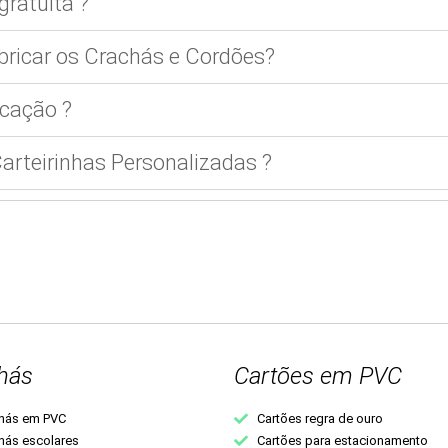
gratuita ?
bricar os Crachás e Cordões?
cação ?
rteirinhas Personalizadas ?
hás
Cartões em PVC
hás em PVC
Cartões regra de ouro
hás escolares
Cartões para estacionamento