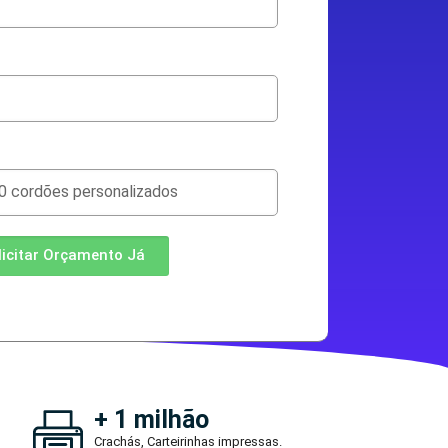
licitar Orçamento Já
+ 1 milhão
Crachás, Carteirinhas impressas.