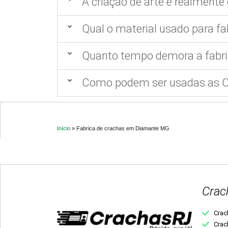
A criação de arte é realmente 
Qual o material usado para fa
Quanto tempo demora a fabri
Como podem ser usadas as Ca
Início
»
Fabrica de crachas em Diamante MG
Crac
Crac
Crac