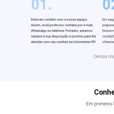
01.
0
Entre em contato com a nossa equipe.
Em segu
Assim, você pode nos contatar por e-mail,
prepar
WhatsApp ou telefone. Portanto, estamos
Dessa m
sempre à sua disposição e prontos para lhe
condiçõ
atender com seu crachas em Dormentes PE!
oferece
Dessa man
Conhe
Em primeiro l