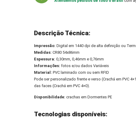
Atendemos pedidos de todo o Brasil
com ag
Descrição Técnica:
Impressão:
Digital em 1440 dpi de alta definição ou Term
Medidas:
CR80 54x86mm
Espessura:
0,30mm, 0,46mm e 0,76mm
Informações:
fotos e/ou dados Variáveis
Material:
PVC laminado com ou sem RFID
Pode ser personalizado frente e verso (Crachá em PVC 4
das faces (Crachá em PVC 4×0).
Disponibilidade:
crachas em Dormentes PE
Tecnologias disponíveis: