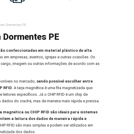
s em Dormentes PE
m Dormentes PE
ção confeccionadas em material plástico de alta
oas em empresas, eventos, igrejas e outras ocasiões. Os
 cargo, imagem ou outras informações de acordo com as
poníveis no mercado,
sendo possível escolher entre
P RFID
. A tarja magnética é uma fita magnetizada que
e leitores específicos. Já o CHIP RFID é um chip de
s dados do crachá, mas de maneira mais rápida e precisa.
 magnética ou CHIP RFID são ideais para sistemas
mitem a leitura dos dados de maneira rápida e
HIP RFID são mais simples e podem ser utilizados em
omatizada dos dados.