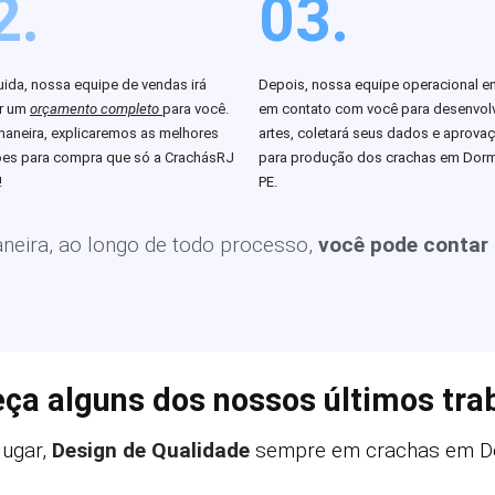
2.
03.
ida, nossa equipe de vendas irá
Depois, nossa equipe operacional en
ar um
orçamento completo
para você.
em contato com você para desenvolv
aneira, explicaremos as melhores
artes, coletará seus dados e aprova
es para compra que só a CrachásRJ
para produção dos crachas em Dor
!
PE.
eira, ao longo de todo processo,
você pode contar
ça alguns dos nossos últimos tra
ugar,
Design de Qualidade
sempre em crachas em D