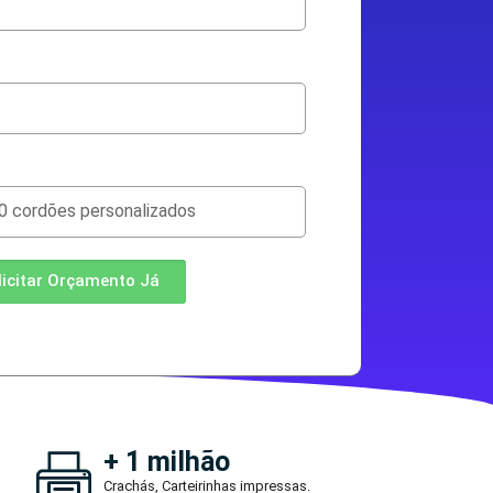
licitar Orçamento Já
+ 1 milhão
Crachás, Carteirinhas impressas.