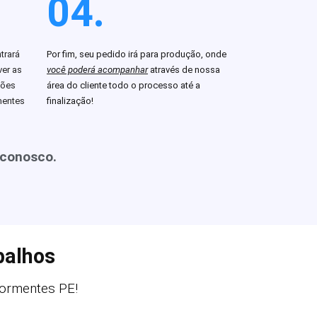
04.
trará
Por fim, seu pedido irá para produção, onde
er as
você poderá acompanhar
através de nossa
ções
área do cliente todo o processo até a
mentes
finalização!
 conosco.
balhos
ormentes PE!