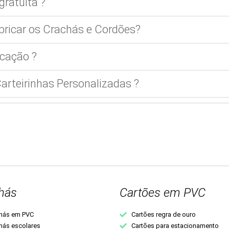
gratuita ?
bricar os Crachás e Cordões?
cação ?
rteirinhas Personalizadas ?
hás
Cartões em PVC
hás em PVC
Cartões regra de ouro
hás escolares
Cartões para estacionamento