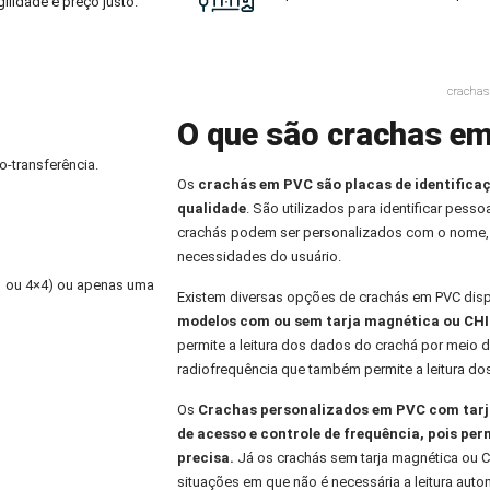
ilidade e preço justo.
cracha
O que são crachas e
o-transferência.
Os
crachás em PVC
são placas de identifica
qualidade
. São utilizados para identificar pess
crachás podem ser personalizados com o nome,
necessidades do usuário.
×1 ou 4×4) ou apenas uma
Existem diversas opções de crachás em PVC dis
modelos com ou sem tarja magnética ou CHI
permite a leitura dos dados do crachá por meio d
radiofrequência que também permite a leitura do
Os
Crachas personalizados
em PVC com tarja
de acesso e controle de frequência, pois per
precisa.
Já os crachás sem tarja magnética ou C
situações em que não é necessária a leitura aut