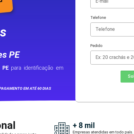
Telefone
as
Pedido
es PE
 PE
para identificação em
So
PAGAMENTO EM ATÉ 60 DIAS
onal
+ 8 mil
Empresas atendidas em todo país.