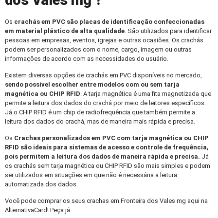
dos Vales mg ?
Os
crachás em PVC
são placas de identificação confeccionadas
em material plástico de alta qualidade
. São utilizados para identificar
pessoas em empresas, eventos, igrejas e outras ocasiões. Os crachás
podem ser personalizados com o nome, cargo, imagem ou outras
informações de acordo com as necessidades do usuário.
Existem diversas opções de crachás em PVC disponíveis no mercado,
sendo possível escolher entre modelos com ou sem tarja
magnética ou CHIP RFID
. A tarja magnética é uma fita magnetizada que
permite a leitura dos dados do crachá por meio de leitores específicos.
Já o CHIP RFID é um chip de radiofrequência que também permite a
leitura dos dados do crachá, mas de maneira mais rápida e precisa.
Os
Crachas personalizados
em PVC com tarja magnética ou CHIP
RFID são ideais para sistemas de acesso e controle de frequência,
pois permitem a leitura dos dados de maneira rápida e precisa.
Já
os crachás sem tarja magnética ou CHIP RFID são mais simples e podem
ser utilizados em situações em que não é necessária a leitura
automatizada dos dados.
Você pode comprar os seus crachas em Fronteira dos Vales mg aqui na
AlternativaCard! Peça já