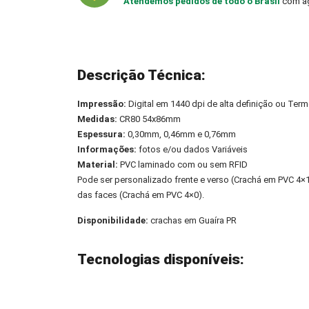
Atendemos pedidos de todo o Brasil
com ag
Descrição Técnica:
Impressão:
Digital em 1440 dpi de alta definição ou Term
Medidas:
CR80 54x86mm
Espessura:
0,30mm, 0,46mm e 0,76mm
Informações:
fotos e/ou dados Variáveis
Material:
PVC laminado com ou sem RFID
Pode ser personalizado frente e verso (Crachá em PVC 4
das faces (Crachá em PVC 4×0).
Disponibilidade:
crachas em Guaíra PR
Tecnologias disponíveis: