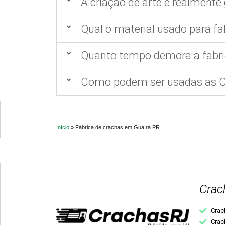
A criação de arte é realmente 
Qual o material usado para fa
Quanto tempo demora a fabri
Como podem ser usadas as Ca
Início
»
Fábrica de crachas em Guaíra PR
Crac
Crac
Crac