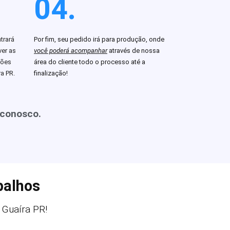
04.
trará
Por fim, seu pedido irá para produção, onde
er as
você poderá acompanhar
através de nossa
ções
área do cliente todo o processo até a
a PR.
finalização!
 conosco.
balhos
Guaíra PR!