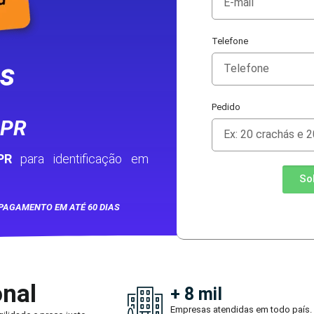
Telefone
as
Pedido
 PR
PR
para identificação em
So
PAGAMENTO EM ATÉ 60 DIAS
onal
+ 8 mil
Empresas atendidas em todo país.