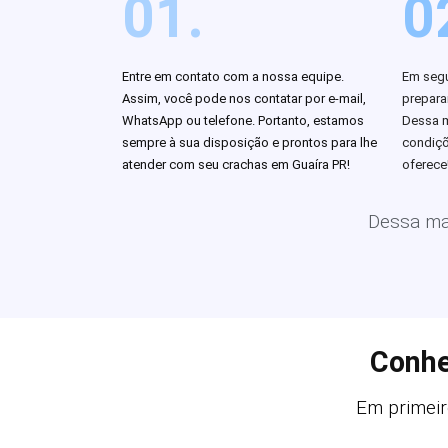
01.
0
Entre em contato com a nossa equipe.
Em segu
Assim, você pode nos contatar por e-mail,
prepar
WhatsApp ou telefone. Portanto, estamos
Dessa m
sempre à sua disposição e prontos para lhe
condiçõ
atender com seu crachas em Guaíra PR!
oferece
Dessa man
Conhe
Em primeir