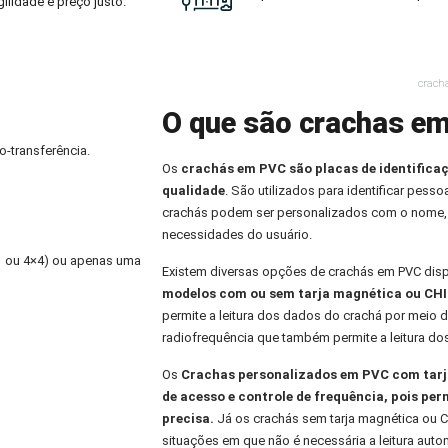
ilidade e preço justo.
crach
O que são crachas em
o-transferência.
Os
crachás em PVC
são placas de identifica
qualidade
. São utilizados para identificar pess
crachás podem ser personalizados com o nome,
necessidades do usuário.
×1 ou 4×4) ou apenas uma
Existem diversas opções de crachás em PVC dis
modelos com ou sem tarja magnética ou CHI
permite a leitura dos dados do crachá por meio d
radiofrequência que também permite a leitura do
Os
Crachas personalizados
em PVC com tarja
de acesso e controle de frequência, pois per
precisa.
Já os crachás sem tarja magnética ou C
situações em que não é necessária a leitura aut