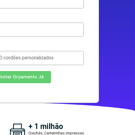
licitar Orçamento Já
+ 1 milhão
Crachás, Carteirinhas impressas.