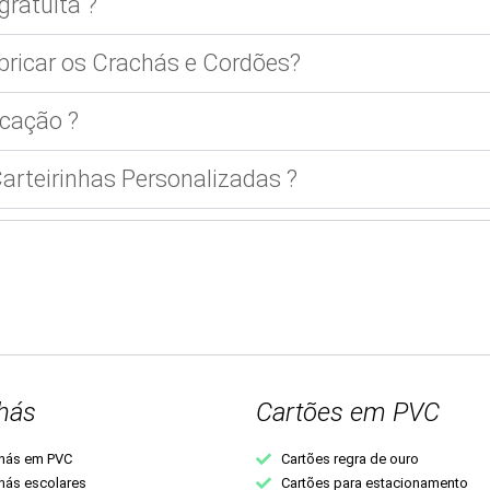
gratuita ?
bricar os Crachás e Cordões?
cação ?
rteirinhas Personalizadas ?
hás
Cartões em PVC
hás em PVC
Cartões regra de ouro
hás escolares
Cartões para estacionamento