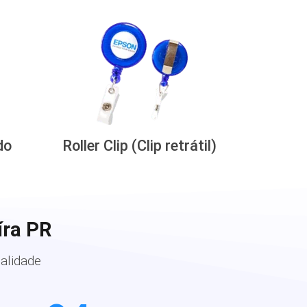
do
Roller Clip (Clip retrátil)
íra PR
alidade