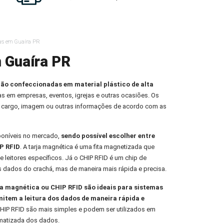
as em Guaíra PR
 Guaíra PR
ção confeccionadas em material plástico de alta
oas em empresas, eventos, igrejas e outras ocasiões. Os
 cargo, imagem ou outras informações de acordo com as
poníveis no mercado,
sendo possível escolher entre
P RFID
. A tarja magnética é uma fita magnetizada que
e leitores específicos. Já o CHIP RFID é um chip de
s dados do crachá, mas de maneira mais rápida e precisa.
 magnética ou CHIP RFID são ideais para sistemas
mitem a leitura dos dados de maneira rápida e
HIP RFID são mais simples e podem ser utilizados em
omatizada dos dados.