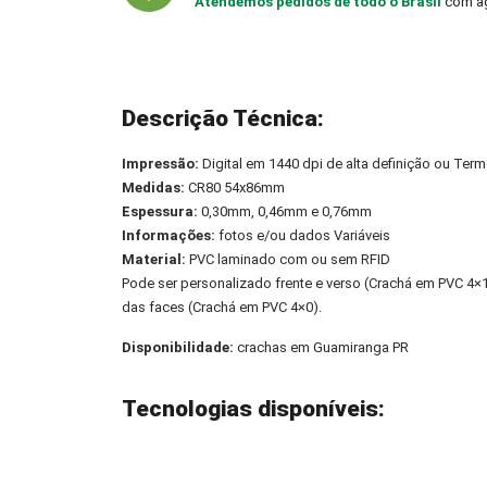
Atendemos pedidos de todo o Brasil
com ag
Descrição Técnica:
Impressão:
Digital em 1440 dpi de alta definição ou Term
Medidas:
CR80 54x86mm
Espessura:
0,30mm, 0,46mm e 0,76mm
Informações:
fotos e/ou dados Variáveis
Material:
PVC laminado com ou sem RFID
Pode ser personalizado frente e verso (Crachá em PVC 4
das faces (Crachá em PVC 4×0).
Disponibilidade:
crachas em Guamiranga PR
Tecnologias disponíveis: