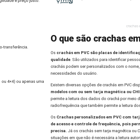
ilidade e preço justo.
crachas
O que são crachas e
o-transferência.
Os
crachás em PVC
são placas de identifica
qualidade
. São utilizados para identificar pess
crachás podem ser personalizados com o nome,
necessidades do usuário.
×1 ou 4×4) ou apenas uma
Existem diversas opções de crachás em PVC dis
modelos com ou sem tarja magnética ou CHI
permite a leitura dos dados do crachá por meio d
radiofrequência que também permite a leitura do
Os
Crachas personalizados
em PVC com tarja
de acesso e controle de frequência, pois per
precisa.
Já os crachás sem tarja magnética ou C
situações em que não é necessária a leitura aut