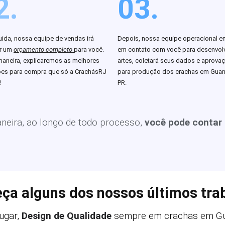
2.
03.
ida, nossa equipe de vendas irá
Depois, nossa equipe operacional en
ar um
orçamento completo
para você.
em contato com você para desenvolv
aneira, explicaremos as melhores
artes, coletará seus dados e aprova
es para compra que só a CrachásRJ
para produção dos crachas em Gua
!
PR.
eira, ao longo de todo processo,
você pode contar
ça alguns dos nossos últimos tra
ugar,
Design de Qualidade
sempre em crachas em Gu