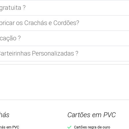
gratuita ?
bricar os Crachás e Cordões?
cação ?
rteirinhas Personalizadas ?
hás
Cartões em PVC
hás em PVC
Cartões regra de ouro