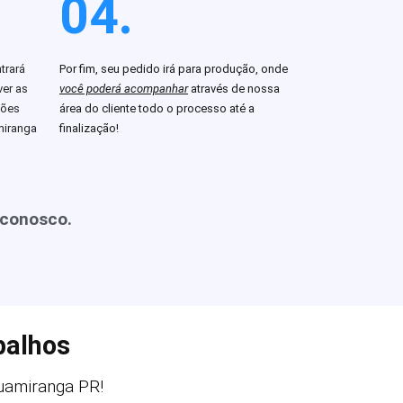
04.
trará
Por fim, seu pedido irá para produção, onde
er as
você poderá acompanhar
através de nossa
ções
área do cliente todo o processo até a
miranga
finalização!
 conosco.
balhos
amiranga PR!