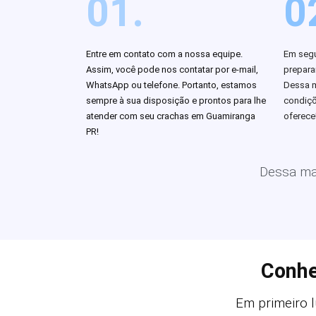
01.
0
Entre em contato com a nossa equipe.
Em segu
Assim, você pode nos contatar por e-mail,
prepar
WhatsApp ou telefone. Portanto, estamos
Dessa m
sempre à sua disposição e prontos para lhe
condiçõ
atender com seu crachas em Guamiranga
oferece
PR!
Dessa man
Conhe
Em primeiro l