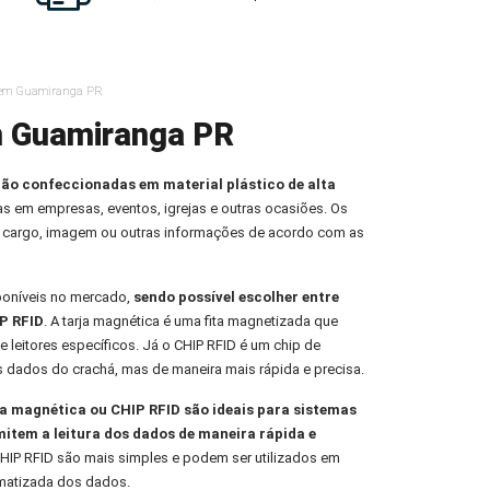
 em Guamiranga PR
m Guamiranga PR
ção confeccionadas em material plástico de alta
oas em empresas, eventos, igrejas e outras ocasiões. Os
 cargo, imagem ou outras informações de acordo com as
poníveis no mercado,
sendo possível escolher entre
P RFID
. A tarja magnética é uma fita magnetizada que
e leitores específicos. Já o CHIP RFID é um chip de
s dados do crachá, mas de maneira mais rápida e precisa.
 magnética ou CHIP RFID são ideais para sistemas
mitem a leitura dos dados de maneira rápida e
HIP RFID são mais simples e podem ser utilizados em
omatizada dos dados.