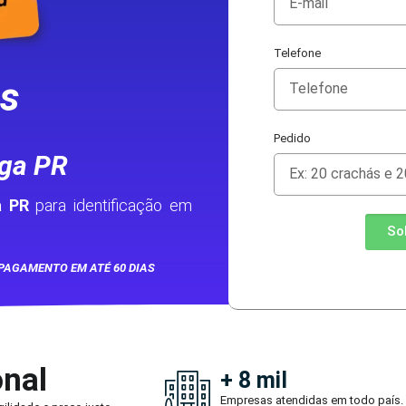
Telefone
as
Pedido
ga PR
a PR
para identificação em
So
PAGAMENTO EM ATÉ 60 DIAS
onal
+ 8 mil
Empresas atendidas em todo país.