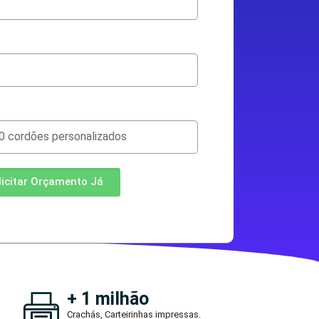
licitar Orçamento Já
+ 1 milhão
Crachás, Carteirinhas impressas.